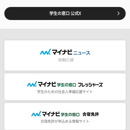
学生の窓口 公式X
学生のための社会人準備応援サイト
合宿免許が申込める情報サイト