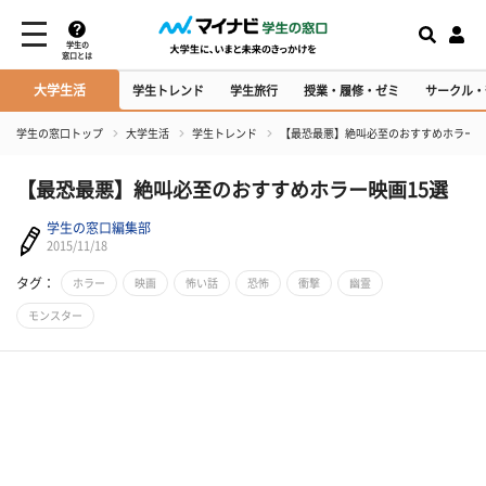
学生の
窓口とは
大学生活
学生トレンド
学生旅行
授業・履修・ゼミ
サークル・
学生の窓口トップ
大学生活
学生トレンド
【最恐最悪】絶叫必至のおすすめホラー映
【最恐最悪】絶叫必至のおすすめホラー映画15選
学生の窓口編集部
2015/11/18
タグ：
ホラー
映画
怖い話
恐怖
衝撃
幽霊
モンスター