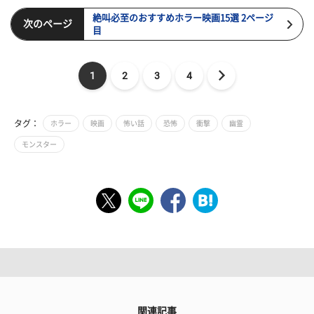
絶叫必至のおすすめホラー映画15選 2ページ
次のページ
目
1
2
3
4
タグ：
ホラー
映画
怖い話
恐怖
衝撃
幽霊
モンスター
関連記事