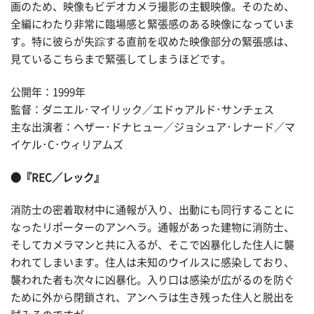
画のため、映像もビデオカメラ撮影の主観映像。そのため、
全編にわたり非常に臨場感と緊張感のある映像になっていま
す。特に彼らが失踪する直前を収めた映像部分の緊張感は、
見ているこちらまで緊張してしまうほどです。
公開年：1999年
監督：ダニエル･マイリック／エドゥアルド･サンチェス
主な出演者：ヘザー･ドナヒュー／ジョシュア･レナード／マ
イケル･C･ウィリアムズ
●『REC／レック』
消防士の密着取材中に通報が入り、出動にも同行することに
なったリポーターのアンヘラ。通報があった建物に消防士、
そしてカメラマンと共に入るが、そこで凶暴化した住人に襲
われてしまいます。住人は未知のウイルスに感染しており、
襲われた者も次々に凶暴化。入り口は感染が広がるのを防ぐ
ために外から閉鎖され、アンヘラは生き残った住人と脱出を