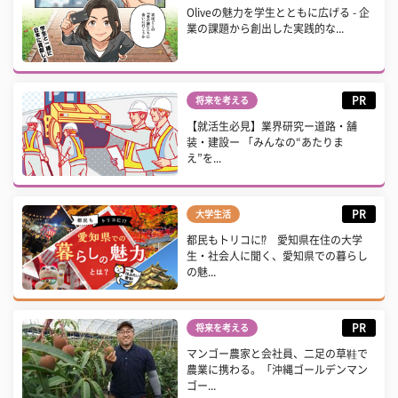
Oliveの魅力を学生とともに広げる - 企
業の課題から創出した実践的な...
PR
将来を考える
【就活生必見】業界研究ー道路・舗
装・建設ー 「みんなの“あたりま
え”を...
PR
大学生活
都民もトリコに⁉ 愛知県在住の大学
生・社会人に聞く、愛知県での暮らし
の魅...
PR
将来を考える
マンゴー農家と会社員、二足の草鞋で
農業に携わる。「沖縄ゴールデンマン
ゴー...