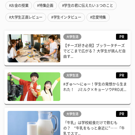
#お金の授業
#特集企画
#学生の君に伝えたい３つのこと
#大学生正直レビュー
#学生インタビュー
#恋愛特集
PR
大学生活
【チーズ好き必見】ブッラータチーズ
でどこまで広がる？ 大学生が挑んだ自
由す...
PR
大学生活
#ぎゅ〜〜にゅー！学生の発想から生ま
れた！ Jミルク×キョーソウPROJE...
PR
大学生活
「牛乳」は学校給食だけで飲むも
の？ “牛乳をもっと身近に”――「牛
乳でスマ...