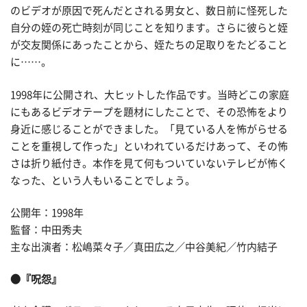
のビデオが原因で死んだとされる男女と、数日前に怪死した
自分の姪の死亡時刻が同じことを知ります。さらに彼らと姪
が交友関係にあったことから、姪たちの足取りをたどること
に……。
1998年に公開され、大ヒットした作品です。当時どこの家庭
にもあるビデオテープを題材にしたことで、その恐怖をより
身近に感じることができました。「見ている人を怖がらせる
ことを重視して作った」といわれているだけあって、その怖
さは折り紙付き。本作を見て何もついていないテレビが怖く
なった、という人もいることでしょう。
公開年：1998年
監督：中田秀夫
主な出演者：松嶋菜々子／真田広之／中谷美紀／竹内結子
●『呪怨』