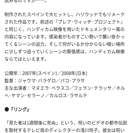
試みるのですが……。
制作されたスペインで大ヒットし、ハリウッドでもリメーク
された作品です。前述の『ブレア･ウィッチ･プロジェクト』
と同じく、ハンディカム映像を用いたドキュメンタリー風の
内容になっています。感染者がものすごい勢いで襲い掛かっ
てくるシーンの迫力、そして何がいるか分からない暗い場所
に少しずつ迫っていくシーンの緊張感は、ハンディカム映像
ならではといえます。
公開年：2007年(スペイン)／2008年(日本)
監督：ジャウマ･バラゲロ／パコ･プラサ
主な出演者：マヌエラ･ベラスコ／フェラン･テラッサ／ホル
ヘ･ヤマン･セラーノ／カルロス･ラサルテ
●『リング』
「見た者は1週間後に死ぬ」という、呪いのビデオの都市伝説
を取材するテレビ局のディレクターの浅川玲子。彼女は呪い