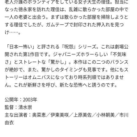
老人介護のボランティアをしている女子大生の理佳。担当に
なった徳永家を訪れた理佳は、乱雑に散らかった部屋の中で
一人の老婆と出会う。まずは散らかった部屋を掃除しようと
する理佳でしたが、ガムテープで封印された押入れを見つ
け……。
「日本一怖い」と評される『呪怨』シリーズ。これは劇場公
開された第1作目です。ジャパニーズホラーらしい「不気味
さ」とストレートな「驚かし」。本作はこの二つのバランス
が絶妙で、また、驚かしのタイミングも見事です。他にもス
トーリーはオムニバスになっており時系列順ではありませ
ん。これが新鮮さを呼び、新たな恐怖へと誘うのです。
公開年：2003年
監督：清水崇
主な出演者：奥菜恵／伊東美咲／上原美佐／小林朝美／市川
由衣