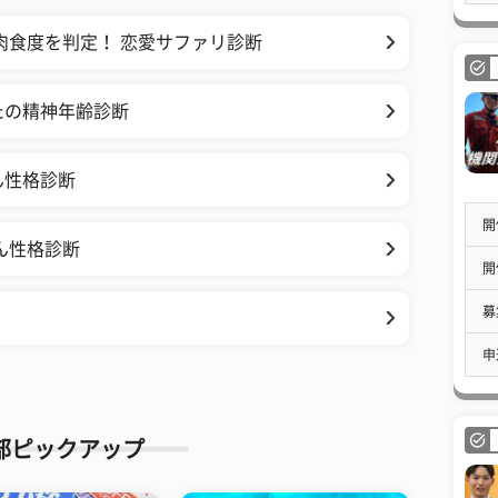
肉食度を判定！ 恋愛サファリ診断
たの精神年齢診断
ん性格診断
開
ん性格診断
開
募
申
部ピックアップ