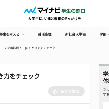
将来を考える
就活応援
新社会人準備
学割
天才度診断！ IQひらめき力をチェック
学
めき力をチェック
体
き
あとで読む
学