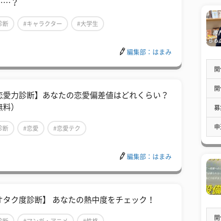
……？
診断
#キャラクター
#大学生
編集部：はまみ
開
開
恋愛力診断】あなたの恋愛偏差値はどれくらい？
無料）
募
申
診断
#恋愛
#恋愛テク
編集部：はまみ
オタク度診断】 あなたの熱中度をチェック！
開