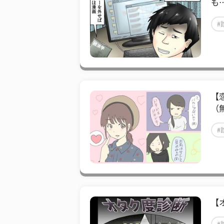
も
#
【
（
#
【