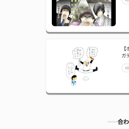
#
【
ガ
#
合わ