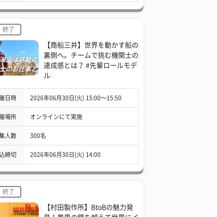
終了
【商船三井】世界を動かす船の
裏側へ。チームで挑む機関士の
達成感とは？ #先輩ロールモデ
ル
催日時
2026年06月30日(火) 15:00〜15:50
催場所
オンラインにて実施
集人数
300名
込締切
2026年06月30日(火) 14:00
終了
【村田製作所】BtoBの魅力発