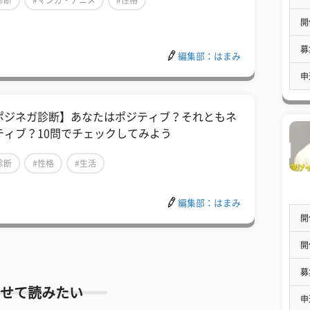
診断
#マンガ・アニメ
#性格
開
募
編集部：はまみ
申
ポジネガ診断】あなたはポジティブ？それともネ
ティブ？10問でチェックしてみよう
診断
#性格
#生活
編集部：はまみ
開
開
募
せて読みたい
申