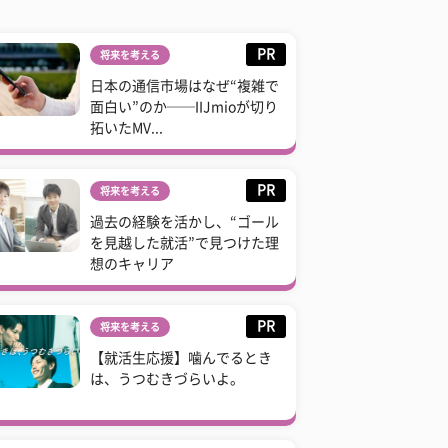
PR
将来を考える
日本の通信市場はなぜ“複雑で
面白い”のか──IIJmioが切り
拓いたMV...
PR
将来を考える
過去の経験を活かし、“ゴール
を見越した就活”で見つけた理
想のキャリア
PR
将来を考える
【就活生応援】噛んでるとき
は、うつむきづらいよ。