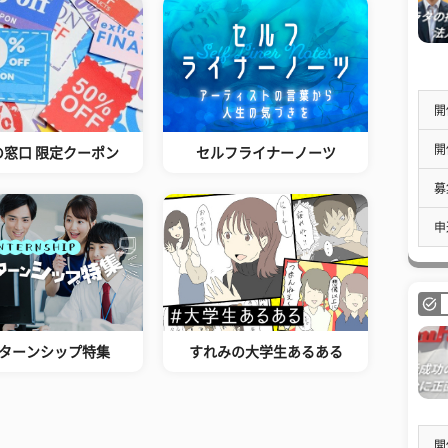
開
開
の窓口 限定クーポン
セルフライナーノーツ
募
申
ターンシップ特集
すれみの大学生あるある
開