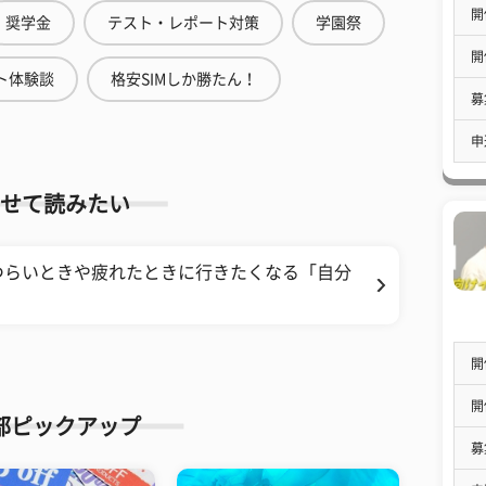
開
奨学金
テスト・レポート対策
学園祭
開
ト体験談
格安SIMしか勝たん！
募
申
せて読みたい
つらいときや疲れたときに行きたくなる「自分
開
開
部ピックアップ
募