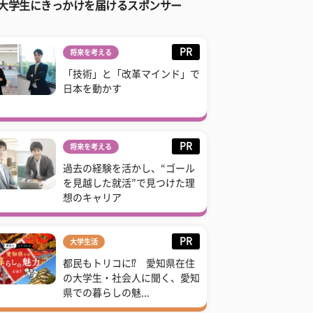
大学生にきっかけを届けるスポンサー
PR
将来を考える
「技術」と「改革マインド」で
日本を動かす
PR
将来を考える
過去の経験を活かし、“ゴール
を見越した就活”で見つけた理
想のキャリア
PR
大学生活
都民もトリコに⁉ 愛知県在住
の大学生・社会人に聞く、愛知
県での暮らしの魅...