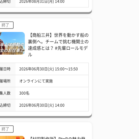
込締切
2026年08月31日(月) 14:00
終了
【商船三井】世界を動かす船の
裏側へ。チームで挑む機関士の
達成感とは？ #先輩ロールモデ
ル
催日時
2026年06月30日(火) 15:00〜15:50
催場所
オンラインにて実施
集人数
300名
込締切
2026年06月30日(火) 14:00
終了
【村田製作所】BtoBの魅力発