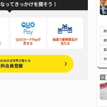
なってきっかけを探そう！
開
QUOカードPayが
抽選で豪華賞品が
開
催
貯まる
当たる
募
申
踏み出せば世界が変わる
無料会員登録