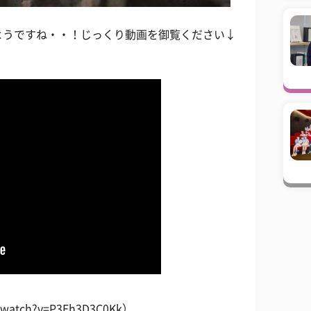
ようですね・・！じっくり動画を御覧ください↓
/watch?v=P3Eh3D3C0Kk）