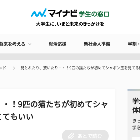
将来を考える
就活応援
新社会人準備
学割
ンド
見とれたり、驚いたり・・！9匹の猫たちが初めてシャボン玉を見てる
学
・・！9匹の猫たちが初めてシャ
体
とてもいい
き
学
あとで読む