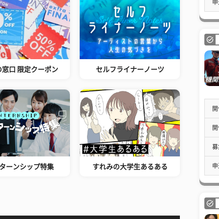
申
の窓口 限定クーポン
セルフライナーノーツ
開
開
募
申
ターンシップ特集
すれみの大学生あるある