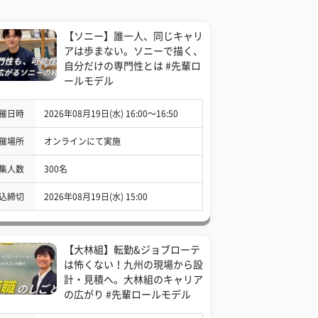
【ソニー】誰一人、同じキャリ
アは歩まない。ソニーで描く、
自分だけの専門性とは #先輩ロ
ールモデル
催日時
2026年08月19日(水) 16:00〜16:50
催場所
オンラインにて実施
集人数
300名
込締切
2026年08月19日(水) 15:00
【大林組】転勤&ジョブローテ
は怖くない！九州の現場から設
計・見積へ。大林組のキャリア
の広がり #先輩ロールモデル