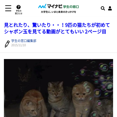
学生の
窓口とは
見とれたり、驚いたり・・！9匹の猫たちが初めて
シャボン玉を見てる動画がとてもいい 2ページ目
学生の窓口編集部
2015/11/10