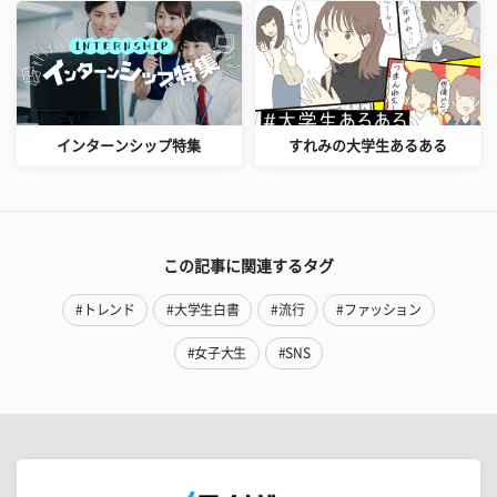
インターンシップ特集
すれみの大学生あるある
この記事に関連するタグ
#トレンド
#大学生白書
#流行
#ファッション
#女子大生
#SNS