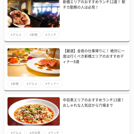
新橋エリアのおすすめランチ12選！ 駅
チカ勤務の人は必見！
#グルメ
#新橋
#ランチ
【厳選】金夜の仕事帰りに！ 絶対に一
度は行くべき新橋エリアのおすすめデ
ィナー8選
#新橋
#グルメ
#ディナー
中目黒エリアのおすすめランチ13選！
おしゃれな人気店から穴場まで
#グルメ
#中目黒
#ランチ