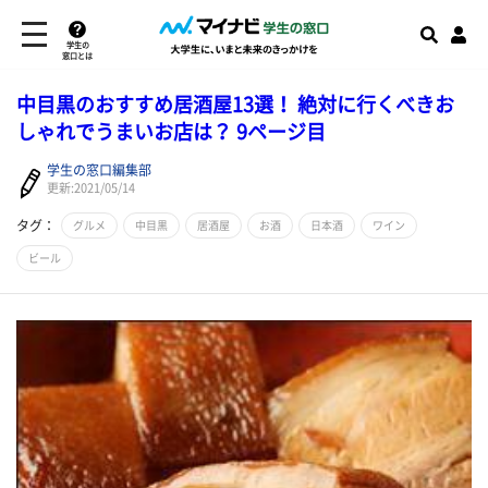
学生の
窓口とは
中目黒のおすすめ居酒屋13選！ 絶対に行くべきお
しゃれでうまいお店は？ 9ページ目
学生の窓口編集部
更新:2021/05/14
タグ：
グルメ
中目黒
居酒屋
お酒
日本酒
ワイン
ビール