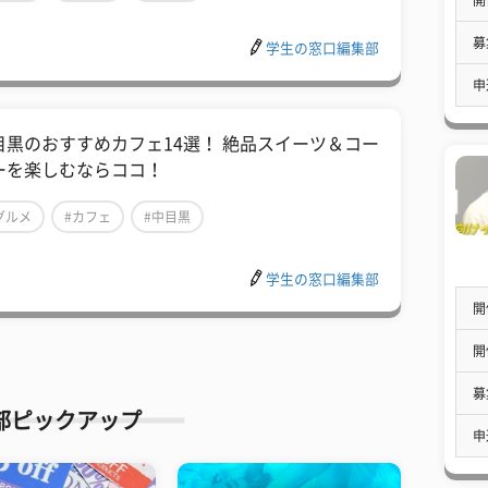
募
学生の窓口編集部
申
目黒のおすすめカフェ14選！ 絶品スイーツ＆コー
ーを楽しむならココ！
グルメ
#カフェ
#中目黒
学生の窓口編集部
開
開
募
部ピックアップ
申