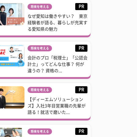
PR
将来を考える
なぜ愛知は働きやすい？ 東京
経験者が語る、暮らしが充実す
る愛知県の魅力
PR
将来を考える
会計のプロ「税理士」「公認会
計士」ってどんな仕事？ 何が
違うの？ 資格の...
PR
将来を考える
【ディーエムソリューション
ズ】入社3年目営業職の先輩が
語る！就活で磨いた...
PR
将来を考える