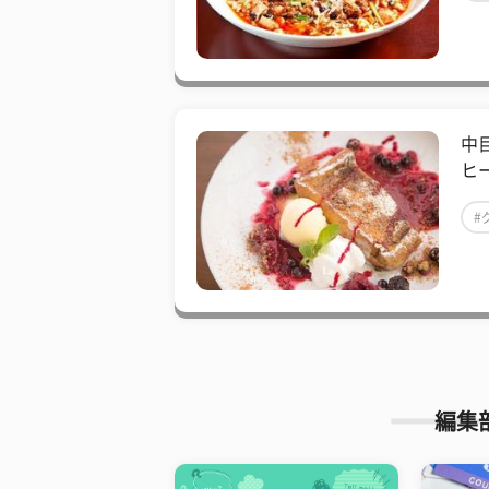
中
ヒ
#
編集