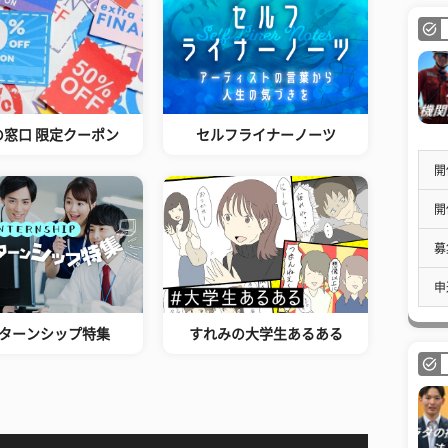
の窓口 限定クーポン
セルフライナーノーツ
開
開
募
申
ターンシップ特集
すれみの大学生あるある