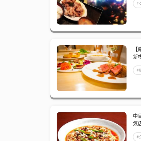
#
【
新
#
中
気
#