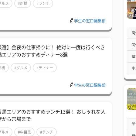
グルメ
#新橋
#ランチ
学生の窓口編集部
開
開
厳選】金夜の仕事帰りに！ 絶対に一度は行くべき
橋エリアのおすすめディナー8選
募
新橋
#グルメ
#ディナー
申
学生の窓口編集部
目黒エリアのおすすめランチ13選！ おしゃれな人
店から穴場まで
開
グルメ
#中目黒
#ランチ
開