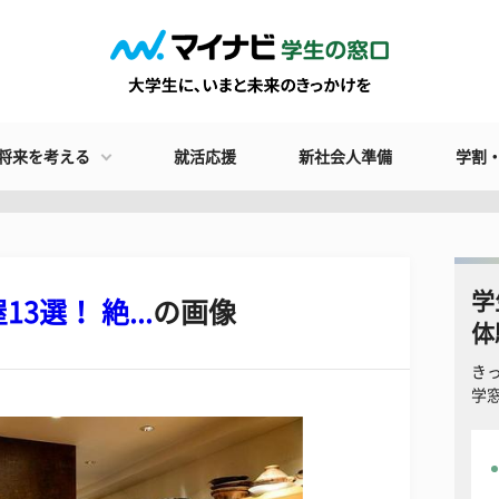
将来を考える
就活応援
新社会人準備
学割
学
選！ 絶...
の画像
体
き
学