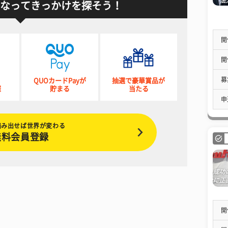
なってきっかけを探そう！
開
開
募
QUOカードPayが
抽選で豪華賞品が
催
貯まる
当たる
申
踏み出せば世界が変わる
無料会員登録
開