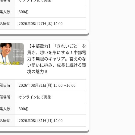
集人数
300名
込締切
2026年08月27日(木) 14:00
【中部電力】「きれいごと」を
貫き、想いを形にする！中部電
力の無限のキャリア。答えのな
い問いに挑み、成長し続ける環
境の魅力 #
催日時
2026年08月31日(月) 15:00〜16:00
催場所
オンラインにて実施
集人数
300名
込締切
2026年08月31日(月) 14:00