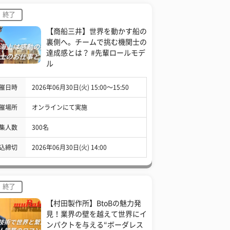
終了
【商船三井】世界を動かす船の
裏側へ。チームで挑む機関士の
達成感とは？ #先輩ロールモデ
ル
催日時
2026年06月30日(火) 15:00〜15:50
催場所
オンラインにて実施
集人数
300名
込締切
2026年06月30日(火) 14:00
終了
【村田製作所】BtoBの魅力発
見！業界の壁を越えて世界にイ
ンパクトを与える“ボーダレス