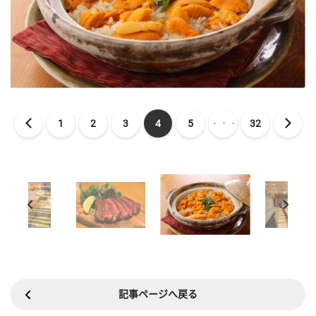
1
2
3
4
5
・・・
32
記事ページへ戻る