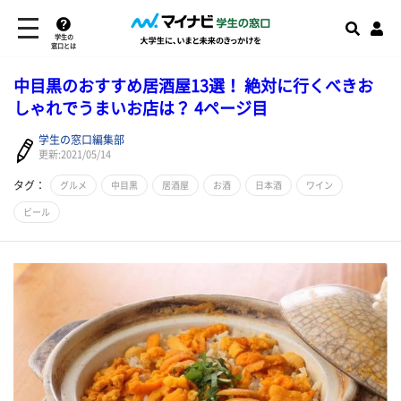
学生の
窓口とは
中目黒のおすすめ居酒屋13選！ 絶対に行くべきお
しゃれでうまいお店は？ 4ページ目
学生の窓口編集部
更新:2021/05/14
タグ：
グルメ
中目黒
居酒屋
お酒
日本酒
ワイン
ビール