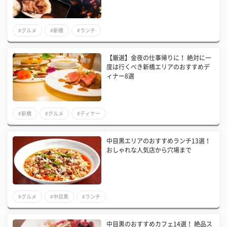
#グルメ
#新橋
#ランチ
【厳選】金夜の仕事帰りに！ 絶対に一
度は行くべき新橋エリアのおすすめデ
ィナー8選
#新橋
#グルメ
#ディナー
中目黒エリアのおすすめランチ13選！
おしゃれな人気店から穴場まで
#グルメ
#中目黒
#ランチ
中目黒のおすすめカフェ14選！ 絶品ス