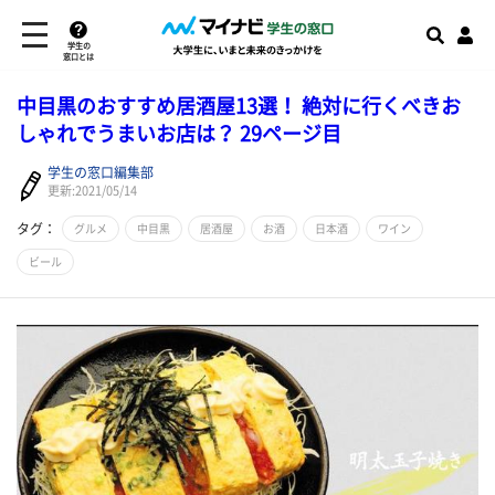
学生の
窓口とは
中目黒のおすすめ居酒屋13選！ 絶対に行くべきお
しゃれでうまいお店は？ 29ページ目
学生の窓口編集部
更新:2021/05/14
タグ：
グルメ
中目黒
居酒屋
お酒
日本酒
ワイン
ビール