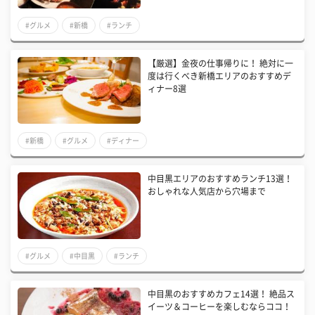
#グルメ
#新橋
#ランチ
【厳選】金夜の仕事帰りに！ 絶対に一
度は行くべき新橋エリアのおすすめデ
ィナー8選
#新橋
#グルメ
#ディナー
中目黒エリアのおすすめランチ13選！
おしゃれな人気店から穴場まで
#グルメ
#中目黒
#ランチ
中目黒のおすすめカフェ14選！ 絶品ス
イーツ＆コーヒーを楽しむならココ！