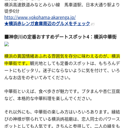
横浜高速鉄道みなとみらい線 馬車道駅、日本大通り駅より
徒歩6分
http://www.yokohama-akarenga.jp/
★横浜赤レンガ倉庫周辺のグルメをチェック
神奈川の定番おすすめデートスポット4：横浜中華街
横浜の異国情緒あふれる雰囲気を存分に味わえるのが、横浜
中華街です。
観光地としても定番のスポットは、もちろんデ
ートにもピッタリ。迷子にならないように気を付けて、いろ
んなお店をのぞいてみてください。
中華街といえば、食べ歩きが魅力です。ブタまんや杏仁豆腐
など、本格的な中華料理を楽しんでください。
それ以外にも、中華街の楽しみ方はいろいろあります。縁結
びの神様が祭られている横浜媽祖廟は、恋人同士のパワース
ポットとしても人気です。きちんと参拝して、二人の縁をも