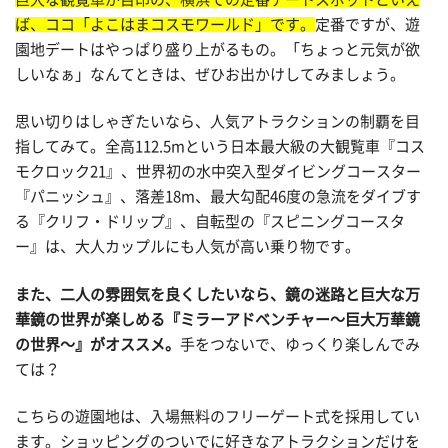
ば、ココ「よこはまコスモワールド」です。
定番ですが、遊
園地デートはやっぱり盛り上がるもの。「ちょっと元気が欲
しいなぁ」なんてときは、ぜひお出かけしてみましょう。
思い切りはしゃぎたいなら、人気アトラクションの制覇を目
指してみて。全高112.5mという日本最大級の大観覧車『コス
モクロック21』、世界初の水中突入型ダイビングコースター
『パニッシュ』、落差18m、最大勾配46度の急流をダイブす
る『クリフ・ドリップ』、自転型の『スピニングコースタ
ー』は、大人カップルにも人気が高い乗り物です。
また、二人の雰囲気を良くしたいなら、鏡の迷路と巨大な万
華鏡の世界が楽しめる『ミラーアドベンチャー～巨大万華鏡
の世界～』がオススメ。
手をつないで、ゆっくり楽しんでみ
ては？
こちらの遊園地は、入場無料のフリーゲート式を採用してい
ます。ショッピングのついでに好きなアトラクションだけを