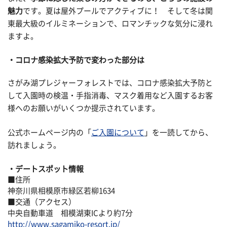
魅力
です。夏は屋外プールでアクティブに！ そして冬は関
東最大級のイルミネーションで、ロマンチックな気分に浸れ
ますよ。
コロナ感染拡大予防で変わった部分は
さがみ湖プレジャーフォレストでは、コロナ感染拡大予防と
して入園時の検温・手指消毒、マスク着用など入園するお客
様へのお願いがいくつか提示されています。
公式ホームページ内の「
ご入園について
」を一読してから、
訪れましょう。
デートスポット情報
■住所
神奈川県相模原市緑区若柳1634
■交通（アクセス）
中央自動車道 相模湖東ICより約7分
http://www.sagamiko-resort.jp/