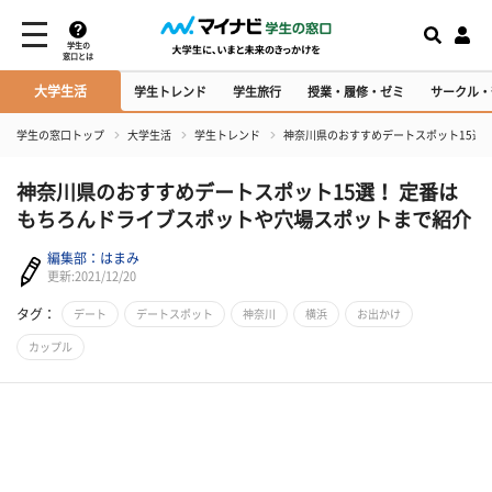
学生の
窓口とは
大学生活
学生トレンド
学生旅行
授業・履修・ゼミ
サークル・
学生の窓口トップ
大学生活
学生トレンド
神奈川県のおすすめデートスポット15選
神奈川県のおすすめデートスポット15選！ 定番は
もちろんドライブスポットや穴場スポットまで紹介
編集部：はまみ
更新:2021/12/20
タグ：
デート
デートスポット
神奈川
横浜
お出かけ
カップル