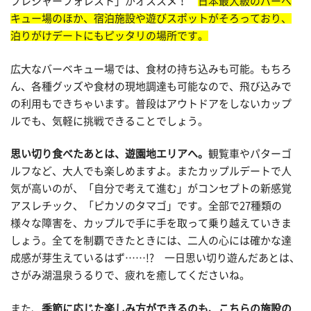
プレジャーフォレスト」がオススメ！
日本最大級のバーベ
キュー場のほか、宿泊施設や遊びスポットがそろっており、
泊りがけデートにもピッタリの場所です。
広大なバーベキュー場では、食材の持ち込みも可能。もちろ
ん、各種グッズや食材の現地調達も可能なので、飛び込みで
の利用もできちゃいます。普段はアウトドアをしないカップ
ルでも、気軽に挑戦できることでしょう。
思い切り食べたあとは、遊園地エリアへ。
観覧車やパターゴ
ルフなど、大人でも楽しめますよ。またカップルデートで人
気が高いのが、「自分で考えて進む」がコンセプトの新感覚
アスレチック、「ピカソのタマゴ」です。全部で27種類の
様々な障害を、カップルで手に手を取って乗り越えていきま
しょう。全てを制覇できたときには、二人の心には確かな達
成感が芽生えているはず……!? 一日思い切り遊んだあとは、
さがみ湖温泉うるりで、疲れを癒してくださいね。
また、
季節に応じた楽しみ方ができるのも、こちらの施設の