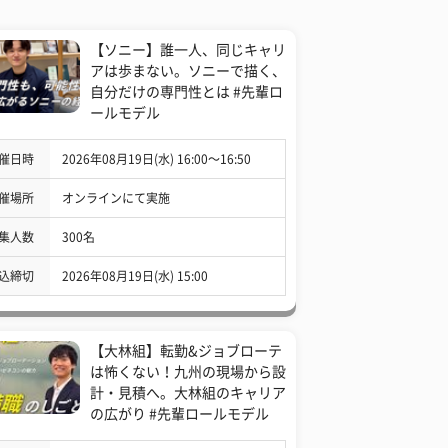
【ソニー】誰一人、同じキャリ
アは歩まない。ソニーで描く、
自分だけの専門性とは #先輩ロ
ールモデル
催日時
2026年08月19日(水) 16:00〜16:50
催場所
オンラインにて実施
集人数
300名
込締切
2026年08月19日(水) 15:00
【大林組】転勤&ジョブローテ
は怖くない！九州の現場から設
計・見積へ。大林組のキャリア
の広がり #先輩ロールモデル