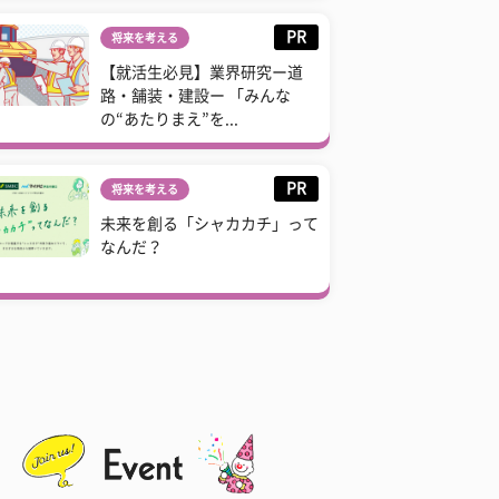
PR
将来を考える
【就活生必見】業界研究ー道
路・舗装・建設ー 「みんな
の“あたりまえ”を...
PR
将来を考える
未来を創る「シャカカチ」って
なんだ？