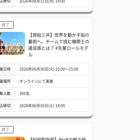
込締切
2026年08月31日(月) 14:00
終了
【商船三井】世界を動かす船の
裏側へ。チームで挑む機関士の
達成感とは？ #先輩ロールモデ
ル
催日時
2026年06月30日(火) 15:00〜15:50
催場所
オンラインにて実施
集人数
300名
込締切
2026年06月30日(火) 14:00
終了
【村田製作所】BtoBの魅力発