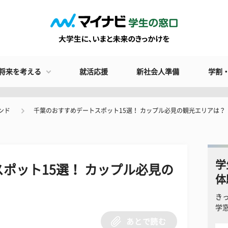
将来を考える
就活応援
新社会人準備
学割
ンド
千葉のおすすめデートスポット15選！ カップル必見の観光エリアは？
学
ポット15選！ カップル必見の
体
き
学
あとで読む