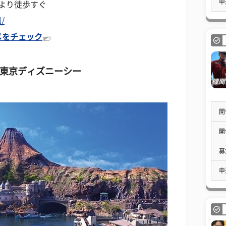
申
より徒歩すぐ
l/
メをチェック
.東京ディズニーシー
開
開
募
申