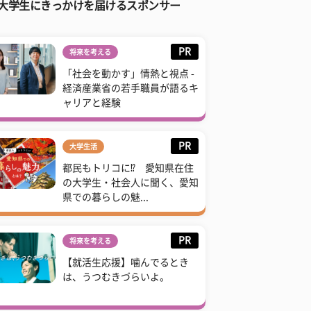
大学生にきっかけを届けるスポンサー
PR
将来を考える
「社会を動かす」情熱と視点 -
経済産業省の若手職員が語るキ
ャリアと経験
PR
大学生活
都民もトリコに⁉ 愛知県在住
の大学生・社会人に聞く、愛知
県での暮らしの魅...
PR
将来を考える
【就活生応援】噛んでるとき
は、うつむきづらいよ。