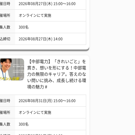
催日時
2026年08月27日(木) 15:00〜16:00
催場所
オンラインにて実施
集人数
300名
込締切
2026年08月27日(木) 14:00
【中部電力】「きれいごと」を
貫き、想いを形にする！中部電
力の無限のキャリア。答えのな
い問いに挑み、成長し続ける環
境の魅力 #
催日時
2026年08月31日(月) 15:00〜16:00
催場所
オンラインにて実施
集人数
300名