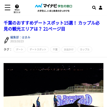
学生の
窓口とは
千葉のおすすめデートスポット15選！ カップル必
見の観光エリアは？ 21ページ目
編集部：はまみ
2015/10/23
タグ：
デート
デートスポット
千葉
お出かけ
カップル