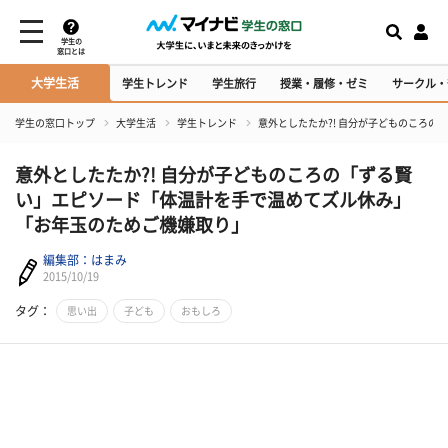
学生の
窓口とは
大学生活
学生トレンド
学生旅行
授業・履修・ゼミ
サークル・
学生の窓口トップ
大学生活
学生トレンド
意外としたたか?! 自分が子どものころ
意外としたたか?! 自分が子どものころの「ずる賢
い」エピソード「体温計を手で温めてズル休み」
「お年玉のためご機嫌取り」
編集部：はまみ
2015/10/19
タグ：
思い出
子ども
おもしろ