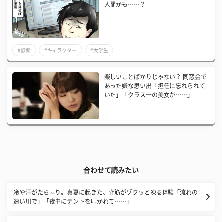
人間かも……？
#診断
#キャラクター
#大学生
楽しいことばかりじゃない？ 同窓会で
あった嫌な思い出「担任に忘れられて
いた」「クラス一の美女が……」
合わせて読みたい
冷や汗がたら～り。真夏に起きた、背筋がゾクッと凍る体験「流れの
速い川で」「夜中にテントを叩かれて……」