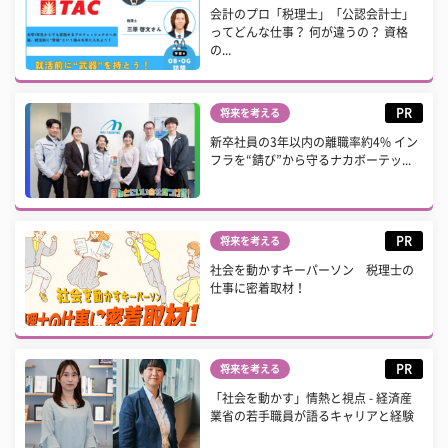
会計のプロ「税理士」「公認会計士」
ってどんな仕事？ 何が違うの？ 資格
の...
PR
将来を考える
新卒社員の3年以内の離職率約4% イン
フラを“錆び”から守るナカボーテッ...
PR
将来を考える
社会を動かすキーパーソン 税理士の
仕事に密着取材！
PR
将来を考える
「社会を動かす」情熱と視点 - 経済産
業省の若手職員が語るキャリアと経験