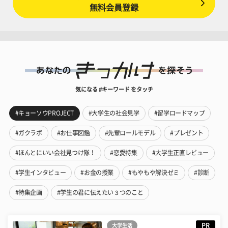
無料会員登録
気になる #キーワード をタッチ
#キョーソウPROJECT
#大学生の社会見学
#留学ロードマップ
#ガクラボ
#お仕事図鑑
#先輩ロールモデル
#プレゼント
#ほんとにいい会社見つけ隊！
#恋愛特集
#大学生正直レビュー
#学生インタビュー
#お金の授業
#もやもや解決ゼミ
#診断
#特集企画
#学生の君に伝えたい３つのこと
PR
大学生活