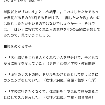
いいえ…136人（58.1％）
半数以上が「いいえ」という結果に。これはしたたかであっ
た自覚があるのが4割であるだけで、「非したたか派」の中に
は隠れしたたかもいるのではないでしょうか……。それで
は、「はい」に投じてくれた人の意見を4つの系統に分類して
みたので、見ていきましょう。
■策をめぐらす子
・「お小遣いをくれる人とくれない人を見分けて、子どもな
がらに態度を変えていた」（男性／30歳／学校・教育関連）
・「漢字のテストの時、ドリルをわざと落として拾うときに
カンニングをしていた」（女性／34歳／金属・鉄鋼・化学）
・「学校に行きたくなくて、体温計を手で温めて熱があるこ
とにしてズル休みした」（女性／31歳／学校・教育関連）