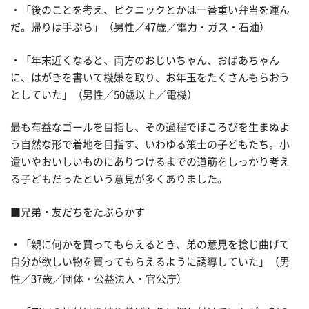
・「後のことを考え、ピクニックとかは一番重い弁当を運ん
だ。帰りは手ぶら」（男性／47歳／電力・ガス・石油）
・「年末近くなると、両方のおじいちゃん、おばあちゃん
に、はがきを書いて機嫌を取り、お年玉をたくさんもらおう
としていた」（男性／50歳以上／電機）
最も有益なゴールを目指し、その過程でほころびを生まぬよ
う自然な形で着地を目指す、いわゆる策士の子どもたち。小
遣いやおいしいものにありつけるまでの道筋をしっかり考え
る子どもだったという意見が多くありました。
■兄弟・友だちをたぶらかす
・「親に何かを買ってもらえるとき、弟の意見を捻じ曲げて
自分が欲しい物を買ってもらえるように誘導していた」（男
性／37歳／団体・公益法人・官公庁）