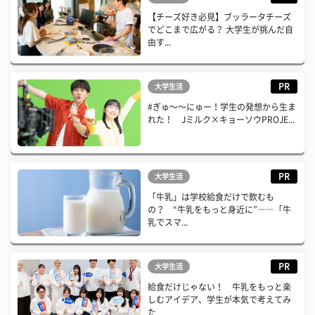
【チーズ好き必見】ブッラータチーズ
でどこまで広がる？ 大学生が挑んだ自
由す...
PR
大学生活
#ぎゅ〜〜にゅー！学生の発想から生ま
れた！ Jミルク×キョーソウPROJE...
PR
大学生活
「牛乳」は学校給食だけで飲むも
の？ “牛乳をもっと身近に”――「牛
乳でスマ...
PR
大学生活
給食だけじゃない！ 牛乳をもっと楽
しむアイデア、学生が本気で考えてみ
た