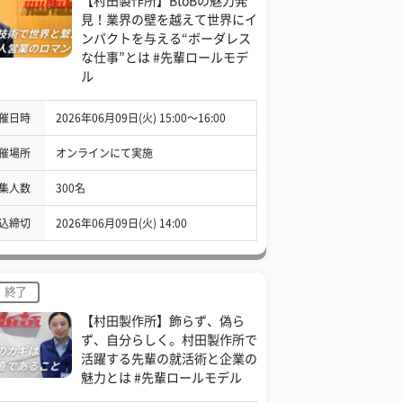
【村田製作所】BtoBの魅力発
見！業界の壁を越えて世界にイ
ンパクトを与える“ボーダレス
な仕事”とは #先輩ロールモデ
ル
催日時
2026年06月09日(火) 15:00〜16:00
催場所
オンラインにて実施
集人数
300名
込締切
2026年06月09日(火) 14:00
終了
【村田製作所】飾らず、偽ら
ず、自分らしく。村田製作所で
活躍する先輩の就活術と企業の
魅力とは #先輩ロールモデル