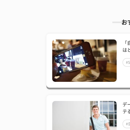
お
「自
は
#
デ
テ
#