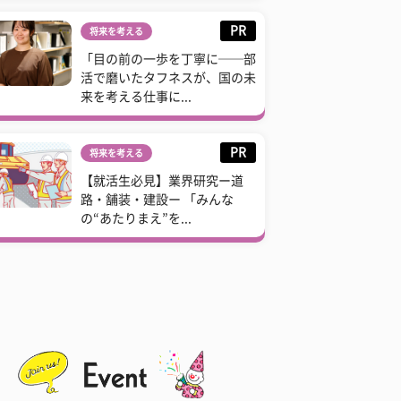
PR
将来を考える
「目の前の一歩を丁寧に──部
活で磨いたタフネスが、国の未
来を考える仕事に...
PR
将来を考える
【就活生必見】業界研究ー道
路・舗装・建設ー 「みんな
の“あたりまえ”を...