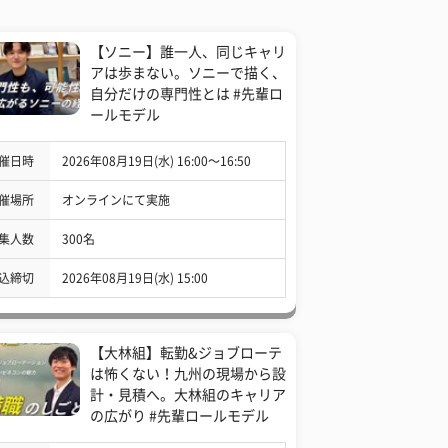
【ソニー】誰一人、同じキャリ
アは歩まない。ソニーで描く、
自分だけの専門性とは #先輩ロ
ールモデル
催日時
2026年08月19日(水) 16:00〜16:50
催場所
オンラインにて実施
集人数
300名
込締切
2026年08月19日(水) 15:00
【大林組】転勤&ジョブローテ
は怖くない！九州の現場から設
計・見積へ。大林組のキャリア
の広がり #先輩ロールモデル