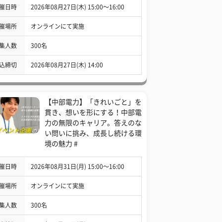
催日時
2026年08月27日(木) 15:00〜16:00
催場所
オンラインにて実施
集人数
300名
込締切
2026年08月27日(木) 14:00
【中部電力】「きれいごと」を
貫き、想いを形にする！中部電
力の無限のキャリア。答えのな
い問いに挑み、成長し続ける環
境の魅力 #
催日時
2026年08月31日(月) 15:00〜16:00
催場所
オンラインにて実施
集人数
300名