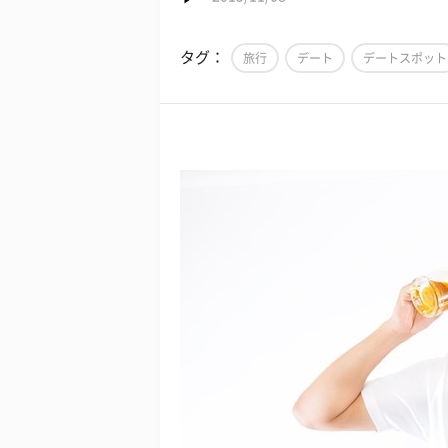
タグ：
旅行
デート
デートスポット