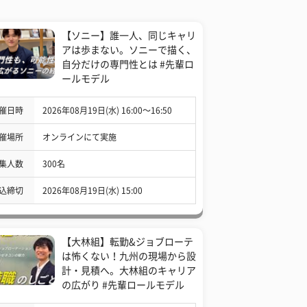
【ソニー】誰一人、同じキャリ
アは歩まない。ソニーで描く、
自分だけの専門性とは #先輩ロ
ールモデル
催日時
2026年08月19日(水) 16:00〜16:50
催場所
オンラインにて実施
集人数
300名
込締切
2026年08月19日(水) 15:00
【大林組】転勤&ジョブローテ
は怖くない！九州の現場から設
計・見積へ。大林組のキャリア
の広がり #先輩ロールモデル