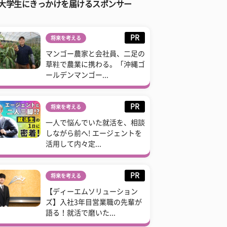
大学生にきっかけを届けるスポンサー
PR
将来を考える
マンゴー農家と会社員、二足の
草鞋で農業に携わる。「沖縄ゴ
ールデンマンゴー...
PR
将来を考える
一人で悩んでいた就活を、相談
しながら前へ! エージェントを
活用して内々定...
PR
将来を考える
【ディーエムソリューション
ズ】入社3年目営業職の先輩が
語る！就活で磨いた...