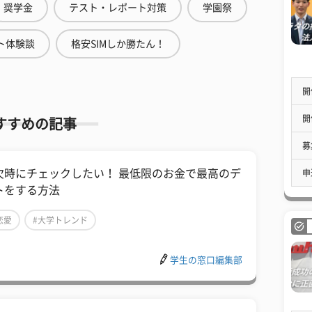
奨学金
テスト・レポート対策
学園祭
ト体験談
格安SIMしか勝たん！
開
開
すすめの記事
募
欠時にチェックしたい！ 最低限のお金で最高のデ
申
トをする方法
恋愛
#大学トレンド
学生の窓口編集部