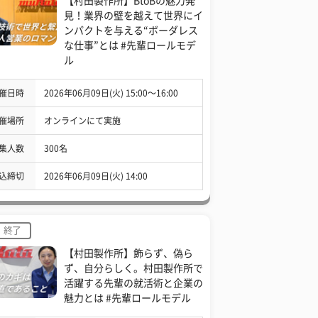
【村田製作所】BtoBの魅力発
見！業界の壁を越えて世界にイ
ンパクトを与える“ボーダレス
な仕事”とは #先輩ロールモデ
ル
催日時
2026年06月09日(火) 15:00〜16:00
催場所
オンラインにて実施
集人数
300名
込締切
2026年06月09日(火) 14:00
終了
【村田製作所】飾らず、偽ら
ず、自分らしく。村田製作所で
活躍する先輩の就活術と企業の
魅力とは #先輩ロールモデル