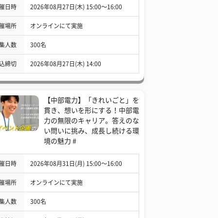
催日時
2026年08月27日(木) 15:00〜16:00
催場所
オンラインにて実施
集人数
300名
込締切
2026年08月27日(木) 14:00
【中部電力】「きれいごと」を
貫き、想いを形にする！中部電
力の無限のキャリア。答えのな
い問いに挑み、成長し続ける環
境の魅力 #
催日時
2026年08月31日(月) 15:00〜16:00
催場所
オンラインにて実施
集人数
300名