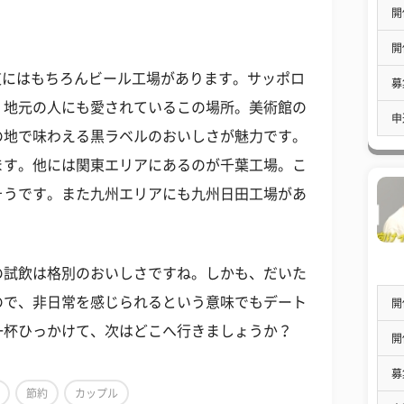
開
開
道にはもちろんビール工場があります。サッポロ
募
、地元の人にも愛されているこの場所。美術館の
申
の地で味わえる黒ラベルのおいしさが魅力です。
ます。他には関東エリアにあるのが千葉工場。こ
そうです。また九州エリアにも九州日田工場があ
の試飲は格別のおいしさですね。しかも、だいた
ので、非日常を感じられるという意味でもデート
開
一杯ひっかけて、次はどこへ行きましょうか？
開
募
節約
カップル