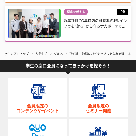
PR
将来を考える
新卒社員の3年以内の離職率約4% イン
フラを“錆び”から守るナカボーテッ...
学生の窓口トップ
大学生活
グルメ
豆知識！ 酢豚にパイナップルを入れる理由は中国
学生の窓口会員になってきっかけを探そう！
会員限定の
会員限定の
コンテンツやイベント
セミナー開催