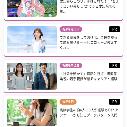
愛知暮らしのリアルはこれだ！ “ちょ
うどいい暮らし”ができる愛知県での
生...
PR
将来を考える
できる準備をしておけば、自信を持っ
て踏み出せる――ヒコロヒーが教えて
くれ...
PR
将来を考える
「社会を動かす」情熱と視点 - 経済産
業省の若手職員が語るキャリアと経験
PR
大学生活
実は学生の約4人に3人が経験あり!? ア
ンケートから知るダークパターン入門