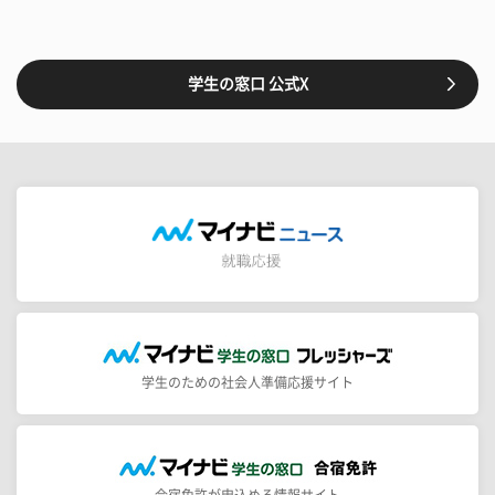
学生の窓口 公式X
学生のための社会人準備応援サイト
合宿免許が申込める情報サイト