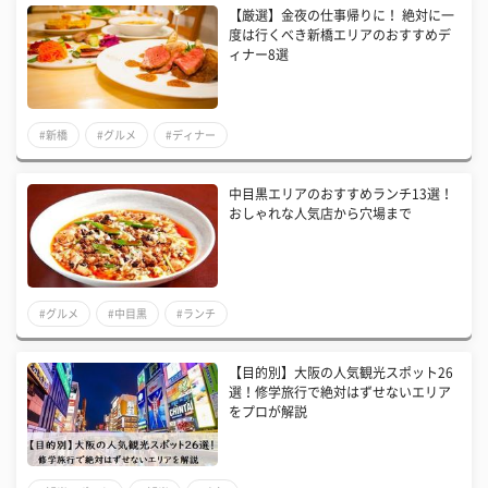
【厳選】金夜の仕事帰りに！ 絶対に一
度は行くべき新橋エリアのおすすめデ
ィナー8選
#新橋
#グルメ
#ディナー
中目黒エリアのおすすめランチ13選！
おしゃれな人気店から穴場まで
#グルメ
#中目黒
#ランチ
【目的別】大阪の人気観光スポット26
選！修学旅行で絶対はずせないエリア
をプロが解説