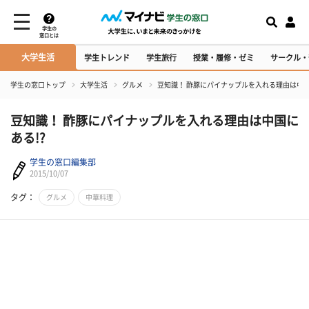
学生の
窓口とは
大学生活
学生トレンド
学生旅行
授業・履修・ゼミ
サークル・
学生の窓口トップ
大学生活
グルメ
豆知識！ 酢豚にパイナップルを入れる理由は中国
豆知識！ 酢豚にパイナップルを入れる理由は中国に
ある!?
学生の窓口編集部
2015/10/07
タグ：
グルメ
中華料理