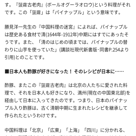
す。『菠蘿古老肉』(ボールオグーラオロウ)という料理がそれ
です。この「菠蘿」は「パイナップル」という意味です。
勝見洋一先生の『中国料理の迷宮』によれば、パイナップル
は歴史ある食材で清(1644年-1912年)中期にはすでにあったそ
うです。また、「清のはじめの頃までは、パイナップルの替
わりに山芋を使っていた」(講談社現代新書版･同書P.254より
引用)とのことです。
■日本人も酢豚が好きになった！ そのレシピが日本に……
酢豚、またこの『菠蘿古老肉』は北京の人たちに愛された料
理で、それを日本人も好きになり、満州(現在の中国東北部)を
経由して日本に入ってきたのです。つまり、日本のパイナッ
プル入り酢豚は、古く清朝中期に生まれたレシピを継承して
作られたというわけです。
中国料理は「北京」「広東」「上海」「四川」に分かれる、