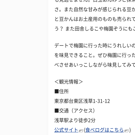
さ。また自然な甘みが感じられる豆
と豆かんはお土産用のものも売られ
う？ また田舎しるこや梅園ぞうにも
デートで梅園に行った時にうれしい
を味見できること。ぜひ梅園に行っ
べさせあいっこしながら味見してみ
＜観光情報＞
■住所
東京都台東区浅草1-31-12
■交通（アクセス）
浅草駅より徒歩2分
公式サイト
(
食べログはこちら
)