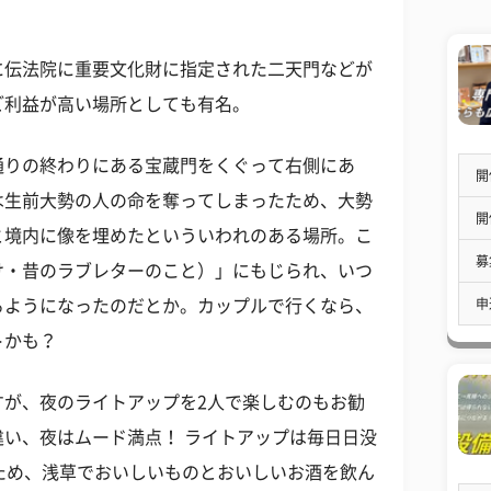
に伝法院に重要文化財に指定された二天門などが
ご利益が高い場所としても有名。
通りの終わりにある宝蔵門をくぐって右側にあ
開
は生前大勢の人の命を奪ってしまったため、大勢
開
と境内に像を埋めたといういわれのある場所。こ
募
け・昔のラブレターのこと）」にもじられ、いつ
申
るようになったのだとか。カップルで行くなら、
トかも？
すが、夜のライトアップを2人で楽しむのもお勧
い、夜はムード満点！ ライトアップは毎日日没
ため、浅草でおいしいものとおいしいお酒を飲ん