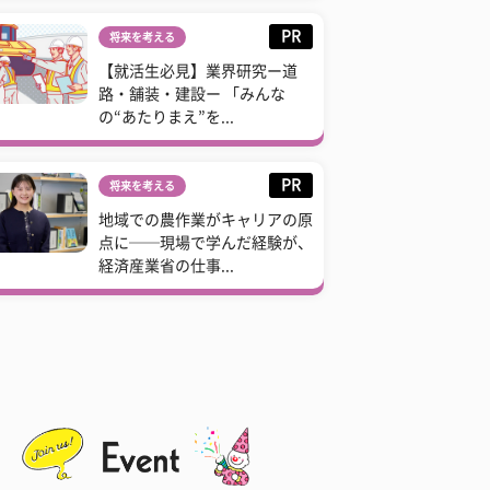
PR
将来を考える
【就活生必見】業界研究ー道
路・舗装・建設ー 「みんな
の“あたりまえ”を...
PR
将来を考える
地域での農作業がキャリアの原
点に──現場で学んだ経験が、
経済産業省の仕事...