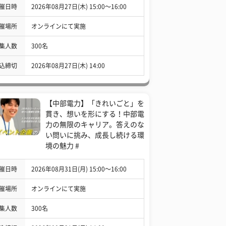
催日時
2026年08月27日(木) 15:00〜16:00
催場所
オンラインにて実施
集人数
300名
込締切
2026年08月27日(木) 14:00
【中部電力】「きれいごと」を
貫き、想いを形にする！中部電
力の無限のキャリア。答えのな
い問いに挑み、成長し続ける環
境の魅力 #
催日時
2026年08月31日(月) 15:00〜16:00
催場所
オンラインにて実施
集人数
300名