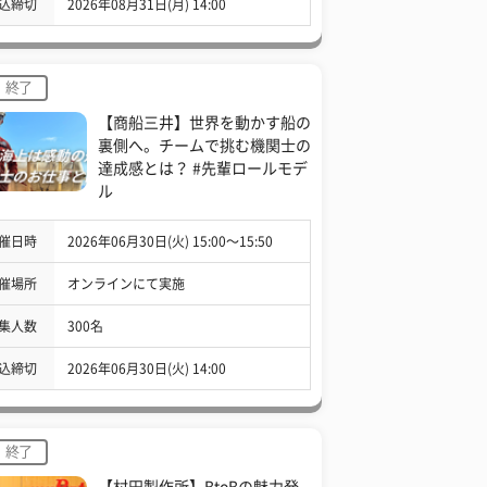
込締切
2026年08月31日(月) 14:00
終了
【商船三井】世界を動かす船の
裏側へ。チームで挑む機関士の
達成感とは？ #先輩ロールモデ
ル
催日時
2026年06月30日(火) 15:00〜15:50
催場所
オンラインにて実施
集人数
300名
込締切
2026年06月30日(火) 14:00
終了
【村田製作所】BtoBの魅力発