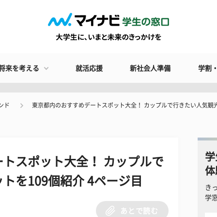
将来を考える
就活応援
新社会人準備
学割
ンド
東京都内のおすすめデートスポット大全！ カップルで行きたい人気観光
学
トスポット大全！ カップルで
体
トを109個紹介 4ページ目
き
学
あとで読む