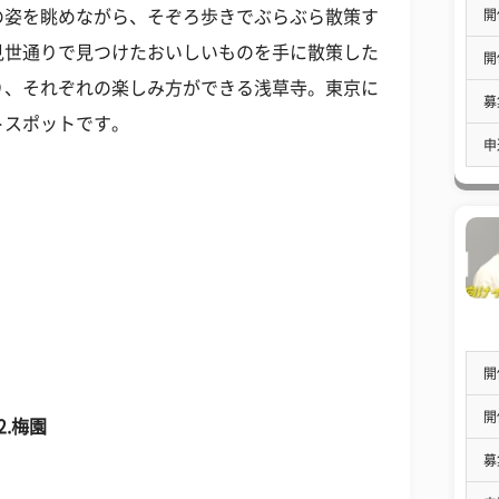
開
の姿を眺めながら、そぞろ歩きでぶらぶら散策す
見世通りで見つけたおいしいものを手に散策した
開
り、それぞれの楽しみ方ができる浅草寺。東京に
募
トスポットです。
申
開
開
2
.梅園
募