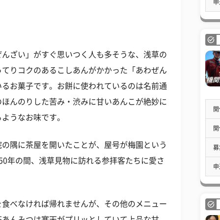
申
ぜんざい」がすぐ思いつく人も多そうな、浅草の
ってりコクのあるこしあんがかかった「あわぜん
いるお菓子です。お餅に使われているのは名前通
のほんのりした苦み・渋みに甘いあんこが絶妙に
開
るようなお味です。
開
院の隅に茶屋を開いたことが、屋号が梅園という
募
50年の間、浅草見物に訪れる参拝客たちに愛さ
申
を食べなければ帰れませんが、その他のメニュー
茶あんみつは寒天がプリッとしていて上品な甘