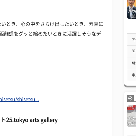
たいとき、心の中をさらけ出したいとき、素直に
の距離感をグッと縮めたいときに活躍しそうなデ
開
開
募
申
isetsu/shisetsu...
ト25
.tokyo arts gallery