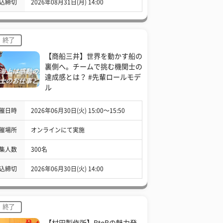
込締切
2026年08月31日(月) 14:00
終了
【商船三井】世界を動かす船の
裏側へ。チームで挑む機関士の
達成感とは？ #先輩ロールモデ
ル
催日時
2026年06月30日(火) 15:00〜15:50
催場所
オンラインにて実施
集人数
300名
込締切
2026年06月30日(火) 14:00
終了
【村田製作所】BtoBの魅力発