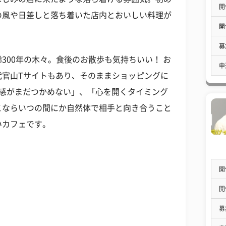
開
の風や日差しと落ち着いた店内とおいしい料理が
開
募
300年の木々。食後のお散歩も気持ちいい！ お
申
代官山Tサイトもあり、そのままショッピングに
離感がまだつかめない」、「心を開くタイミング
こならいつの間にか自然体で相手と向き合うこと
いカフェです。
開
開
募