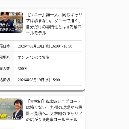
【ソニー】誰一人、同じキャリ
アは歩まない。ソニーで描く、
自分だけの専門性とは #先輩ロ
ールモデル
催日時
2026年08月19日(水) 16:00〜16:50
催場所
オンラインにて実施
集人数
300名
込締切
2026年08月19日(水) 15:00
【大林組】転勤&ジョブローテ
は怖くない！九州の現場から設
計・見積へ。大林組のキャリア
の広がり #先輩ロールモデル