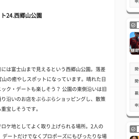
申
ト24
.西郷山公園
日には富士山まで見えるという西郷山公園。落差
開
官山の癒やしスポットになっています。晴れた日
開
ック・デートも楽しそう？ 公園の東側沿いは旧
募
通り沿いのお店をぶらぶらショッピングし、散策
申
も重宝しそうです。
でロケ地としてよく取り上げられる場所。2人の
 デートだけでなくプロポーズにもぴったりな場