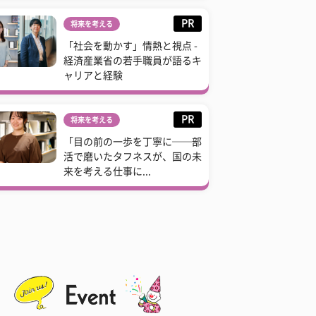
PR
将来を考える
「社会を動かす」情熱と視点 -
経済産業省の若手職員が語るキ
ャリアと経験
PR
将来を考える
「目の前の一歩を丁寧に──部
活で磨いたタフネスが、国の未
来を考える仕事に...