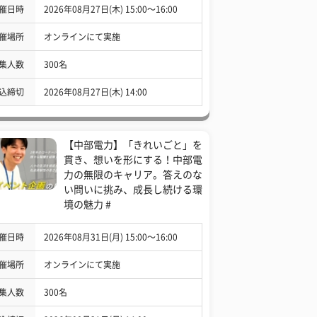
催日時
2026年08月27日(木) 15:00〜16:00
催場所
オンラインにて実施
集人数
300名
込締切
2026年08月27日(木) 14:00
【中部電力】「きれいごと」を
貫き、想いを形にする！中部電
力の無限のキャリア。答えのな
い問いに挑み、成長し続ける環
境の魅力 #
催日時
2026年08月31日(月) 15:00〜16:00
催場所
オンラインにて実施
集人数
300名