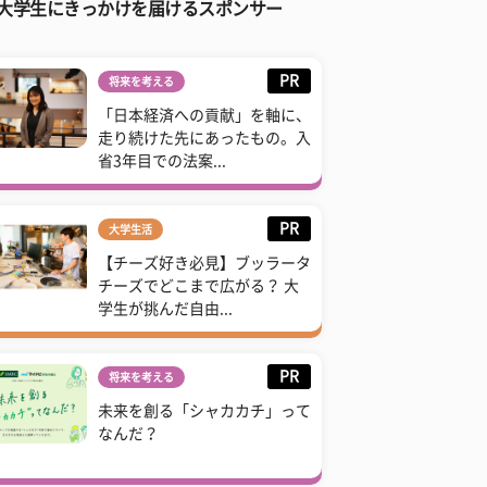
大学生にきっかけを届けるスポンサー
PR
将来を考える
「日本経済への貢献」を軸に、
走り続けた先にあったもの。入
省3年目での法案...
PR
大学生活
【チーズ好き必見】ブッラータ
チーズでどこまで広がる？ 大
学生が挑んだ自由...
PR
将来を考える
未来を創る「シャカカチ」って
なんだ？