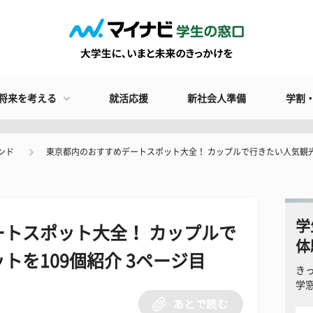
将来を考える
就活応援
新社会人準備
学割
ンド
東京都内のおすすめデートスポット大全！ カップルで行きたい人気観光
学
トスポット大全！ カップルで
体
トを109個紹介 3ページ目
き
学
あとで読む