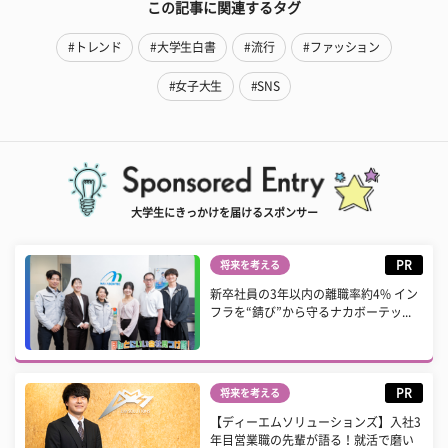
この記事に関連するタグ
#トレンド
#大学生白書
#流行
#ファッション
#女子大生
#SNS
大学生にきっかけを届けるスポンサー
PR
将来を考える
新卒社員の3年以内の離職率約4% イン
フラを“錆び”から守るナカボーテッ...
PR
将来を考える
【ディーエムソリューションズ】入社3
年目営業職の先輩が語る！就活で磨い