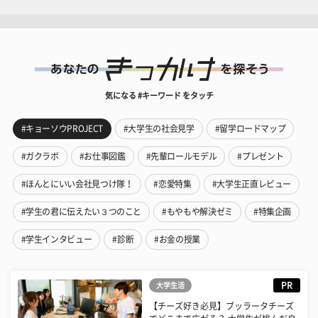
気になる #キーワード をタッチ
#キョーソウPROJECT
#大学生の社会見学
#留学ロードマップ
#ガクラボ
#お仕事図鑑
#先輩ロールモデル
#プレゼント
#ほんとにいい会社見つけ隊！
#恋愛特集
#大学生正直レビュー
#学生の君に伝えたい３つのこと
#もやもや解決ゼミ
#特集企画
#学生インタビュー
#診断
#お金の授業
PR
大学生活
【チーズ好き必見】ブッラータチーズ