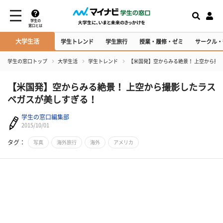
学生の
窓口とは
大学生活
学生トレンド
学生旅行
授業・履修・ゼミ
サークル・
学生の窓口トップ
大学生活
学生トレンド
【米国発】空からみる絶景！ 上空から撮
【米国発】空からみる絶景！ 上空から撮影したラス
ベガスが美しすぎる！
学生の窓口編集部
2015/10/01
タグ：
写真
海外旅行
海外
アメリカ