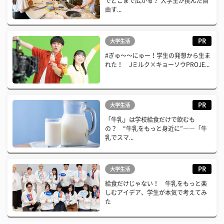
でどこまで広がる？ 大学生が挑んだ自
由す...
PR
大学生活
#ぎゅ〜〜にゅー！学生の発想から生ま
れた！ Jミルク×キョーソウPROJE...
PR
大学生活
「牛乳」は学校給食だけで飲むも
の？ “牛乳をもっと身近に”――「牛
乳でスマ...
PR
大学生活
給食だけじゃない！ 牛乳をもっと楽
しむアイデア、学生が本気で考えてみ
た