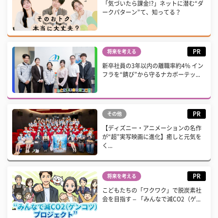
「気づいたら課金!?」ネットに潜む“ダ
ークパターン”て、知ってる？
PR
将来を考える
新卒社員の3年以内の離職率約4% イン
フラを“錆び”から守るナカボーテッ...
PR
その他
【ディズニー・アニメーションの名作
が“超”実写映画に進化】癒しと元気を
く...
PR
将来を考える
こどもたちの「ワクワク」で脱炭素社
会を目指す – 「みんなで減CO2（ゲ...