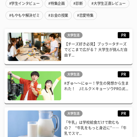
#学生インタビュー
#特集企画
#診断
#大学生正直レビュー
#もやもや解決ゼミ
#お金の授業
#恋愛特集
PR
大学生活
【チーズ好き必見】ブッラータチーズ
でどこまで広がる？ 大学生が挑んだ自
由す...
PR
大学生活
#ぎゅ〜〜にゅー！学生の発想から生ま
れた！ Jミルク×キョーソウPROJE...
PR
大学生活
「牛乳」は学校給食だけで飲むも
の？ “牛乳をもっと身近に”――「牛
乳でスマ...