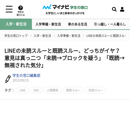
学生の
窓口とは
入学・新生活
入学準備・新生活
車のある生活
引っ越し・一人暮らし
学生の窓口トップ
入学・新生活
入学準備・新生活
LINEの未読スルーと既読スル
LINEの未読スルーと既読スルー、どっちがイヤ？
意見は真っ二つ「未読→ブロックを疑う」「既読→
無視された気分」
学生の窓口編集部
2015/09/15
タグ：
LINE
SNS
人間関係
既読スルー
未読スルー