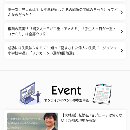
第一次世界大戦は？ 太平洋戦争は？ あの戦争の開戦のきっかけってど
んなのだった？
復顔の真実!? 「縄文人＝目が二重・アメミミ」「弥生人＝目が一重・
コナミミ」は全部ウソ!?
成功には失敗はツキモノ！ 知って励まされた偉人の失敗「エジソン→
小学校中退」「リンカーン→選挙8回落選」
オンラインイベントの参加申込
【大林組】転勤&ジョブローテは怖くな
い！九州の現場から設