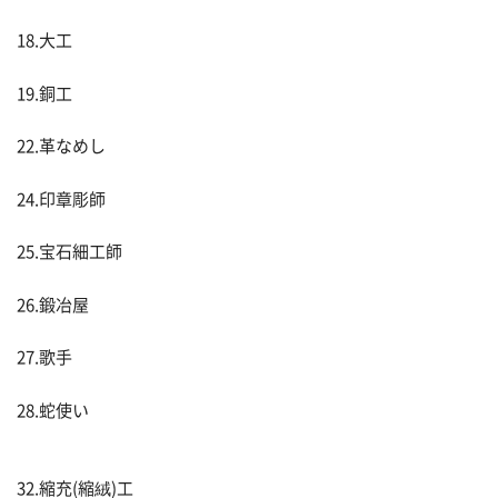
18.大工
19.銅工
22.革なめし
24.印章彫師
25.宝石細工師
26.鍛冶屋
27.歌手
28.蛇使い
32.縮充(縮絨)工