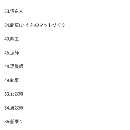
33.漂白人
34.藺草(いぐさ)のマットづくり
40.陶工
45.漁師
48.理髪師
49.執事
53.女奴隷
54.男奴隷
86.船乗り