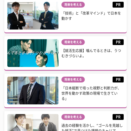
PR
将来を考える
「技術」と「改革マインド」で日本を
動かす
PR
将来を考える
【就活生応援】噛んでるときは、うつ
むきづらいよ。
PR
将来を考える
「日本縦断で培った視野と判断力が、
世界を動かす政策の現場で生きてい
る」
PR
将来を考える
過去の経験を活かし、“ゴールを見越し
た就活”で見つけた理想のキャリア