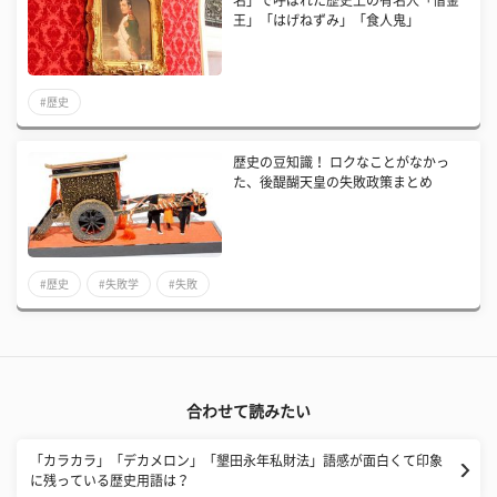
名」で呼ばれた歴史上の有名人「借金
王」「はげねずみ」「食人鬼」
#歴史
歴史の豆知識！ ロクなことがなかっ
た、後醍醐天皇の失敗政策まとめ
#歴史
#失敗学
#失敗
合わせて読みたい
「カラカラ」「デカメロン」「墾田永年私財法」語感が面白くて印象
に残っている歴史用語は？