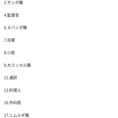
2.サンガ職
4.監督官
6.ヌバンダ職
7.将軍
8.小姓
9.大スッカル職
11.通訳
13.料理人
16.外科医
17.ニムルギ職