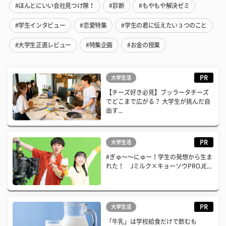
#ほんとにいい会社見つけ隊！
#診断
#もやもや解決ゼミ
#学生インタビュー
#恋愛特集
#学生の君に伝えたい３つのこと
#大学生正直レビュー
#特集企画
#お金の授業
PR
大学生活
【チーズ好き必見】ブッラータチーズ
でどこまで広がる？ 大学生が挑んだ自
由す...
PR
大学生活
#ぎゅ〜〜にゅー！学生の発想から生ま
れた！ Jミルク×キョーソウPROJE...
PR
大学生活
「牛乳」は学校給食だけで飲むも