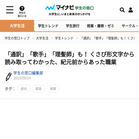
学生の
窓口とは
大学生活
学生トレンド
学生旅行
授業・履修・ゼミ
サークル・
学生の窓口トップ
大学生活
学生トレンド
「通訳」「歌手」「理髪師」も！ くさび
「通訳」「歌手」「理髪師」も！ くさび形文字から
読み取ってわかった、紀元前からあった職業
学生の窓口編集部
2015/09/14
タグ：
歴史
調査
衝撃