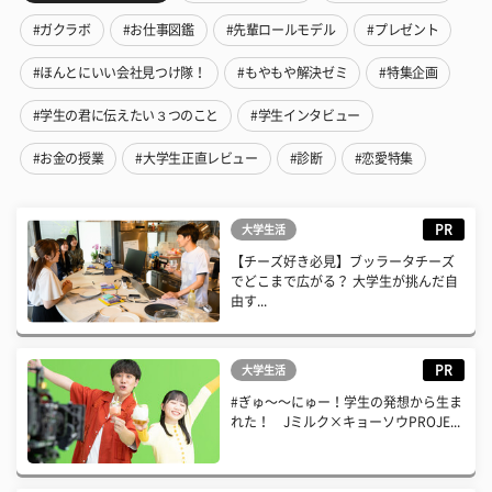
#ガクラボ
#お仕事図鑑
#先輩ロールモデル
#プレゼント
#ほんとにいい会社見つけ隊！
#もやもや解決ゼミ
#特集企画
#学生の君に伝えたい３つのこと
#学生インタビュー
#お金の授業
#大学生正直レビュー
#診断
#恋愛特集
PR
大学生活
【チーズ好き必見】ブッラータチーズ
でどこまで広がる？ 大学生が挑んだ自
由す...
PR
大学生活
#ぎゅ〜〜にゅー！学生の発想から生ま
れた！ Jミルク×キョーソウPROJE...