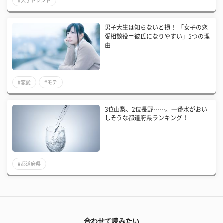
#大学トレンド
男子大生は知らないと損！ 「女子の恋
愛相談役＝彼氏になりやすい」5つの理
由
#恋愛
#モテ
3位山梨、2位長野……。一番水がおい
しそうな都道府県ランキング！
#都道府県
合わせて読みたい