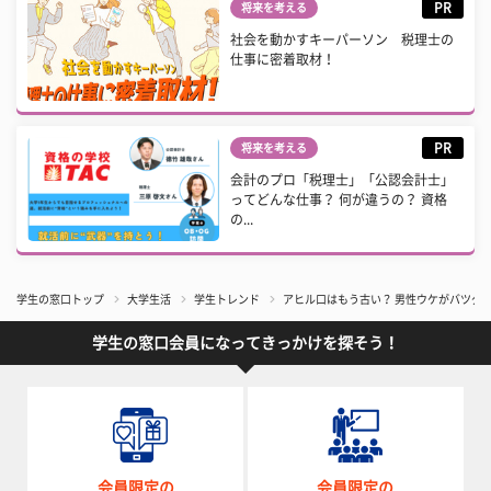
PR
将来を考える
社会を動かすキーパーソン 税理士の
仕事に密着取材！
PR
将来を考える
会計のプロ「税理士」「公認会計士」
ってどんな仕事？ 何が違うの？ 資格
の...
学生の窓口トップ
大学生活
学生トレンド
アヒル口はもう古い？ 男性ウケがバツグ
学生の窓口会員になってきっかけを探そう！
会員限定の
会員限定の