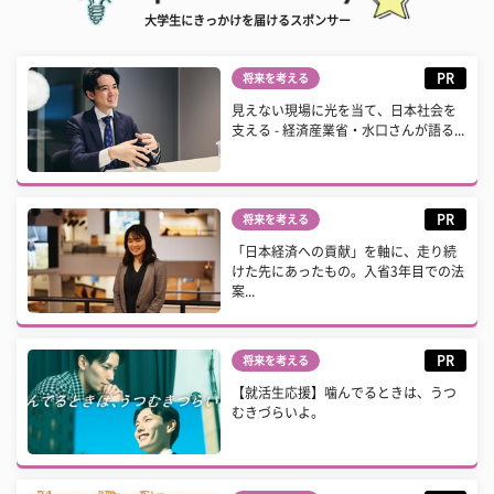
大学生にきっかけを届けるスポンサー
PR
将来を考える
見えない現場に光を当て、日本社会を
支える - 経済産業省・水口さんが語る...
PR
将来を考える
「日本経済への貢献」を軸に、走り続
けた先にあったもの。入省3年目での法
案...
PR
将来を考える
【就活生応援】噛んでるときは、うつ
むきづらいよ。