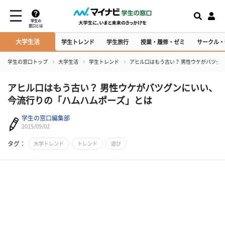
学生の
窓口とは
大学生活
学生トレンド
学生旅行
授業・履修・ゼミ
サークル・
学生の窓口トップ
大学生活
学生トレンド
アヒル口はもう古い？ 男性ウケがバツグ
アヒル口はもう古い？ 男性ウケがバツグンにいい、
今流行りの「ハムハムポーズ」とは
学生の窓口編集部
2015/09/02
タグ：
大学トレンド
トレンド
遊び