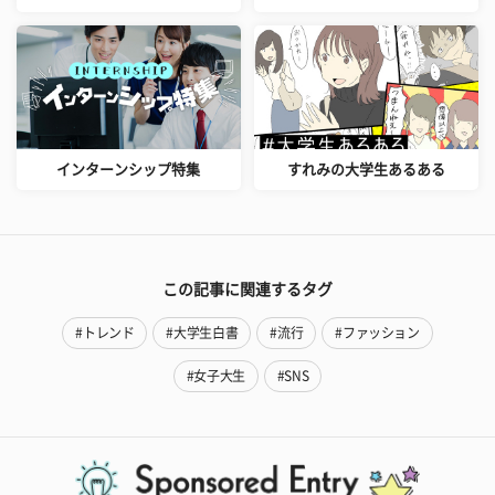
インターンシップ特集
すれみの大学生あるある
この記事に関連するタグ
#トレンド
#大学生白書
#流行
#ファッション
#女子大生
#SNS