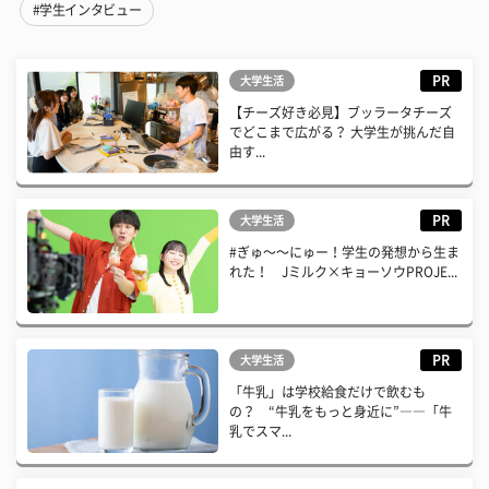
#学生インタビュー
PR
大学生活
【チーズ好き必見】ブッラータチーズ
でどこまで広がる？ 大学生が挑んだ自
由す...
PR
大学生活
#ぎゅ〜〜にゅー！学生の発想から生ま
れた！ Jミルク×キョーソウPROJE...
PR
大学生活
「牛乳」は学校給食だけで飲むも
の？ “牛乳をもっと身近に”――「牛
乳でスマ...