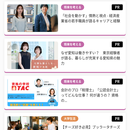
PR
将来を考える
「社会を動かす」情熱と視点 - 経済産
業省の若手職員が語るキャリアと経験
PR
将来を考える
なぜ愛知は働きやすい？ 東京経験者
が語る、暮らしが充実する愛知県の魅
力
PR
将来を考える
会計のプロ「税理士」「公認会計士」
ってどんな仕事？ 何が違うの？ 資格
の...
PR
大学生活
【チーズ好き必見】ブッラータチーズ