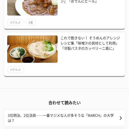
ン」「おでんにビール」
#グルメ
#夏
これで飽きない！ そうめんのアレンジ
レシピ集「味噌汁の具材として利用」
「冷製パスタのカッペリーニ風に」
#グルメ
合わせて読みたい
3位明治、2位法政……一番マジメな人が多そうな「MARCH」の大学
は？