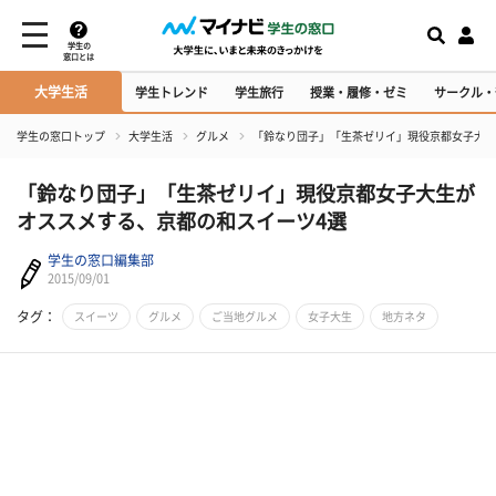
学生の
窓口とは
大学生活
学生トレンド
学生旅行
授業・履修・ゼミ
サークル・
学生の窓口トップ
大学生活
グルメ
「鈴なり団子」「生茶ゼリイ」現役京都女子大生
「鈴なり団子」「生茶ゼリイ」現役京都女子大生が
オススメする、京都の和スイーツ4選
学生の窓口編集部
2015/09/01
タグ：
スイーツ
グルメ
ご当地グルメ
女子大生
地方ネタ