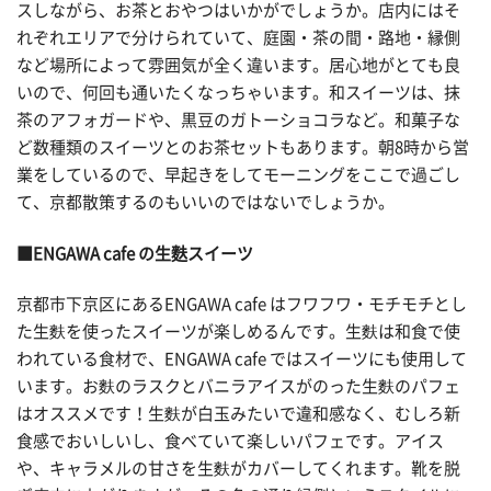
スしながら、お茶とおやつはいかがでしょうか。店内にはそ
れぞれエリアで分けられていて、庭園・茶の間・路地・縁側
など場所によって雰囲気が全く違います。居心地がとても良
いので、何回も通いたくなっちゃいます。和スイーツは、抹
茶のアフォガードや、黒豆のガトーショコラなど。和菓子な
ど数種類のスイーツとのお茶セットもあります。朝8時から営
業をしているので、早起きをしてモーニングをここで過ごし
て、京都散策するのもいいのではないでしょうか。
■ENGAWA cafe の生麩スイーツ
京都市下京区にあるENGAWA cafe はフワフワ・モチモチとし
た生麩を使ったスイーツが楽しめるんです。生麩は和食で使
われている食材で、ENGAWA cafe ではスイーツにも使用して
います。お麩のラスクとバニラアイスがのった生麩のパフェ
はオススメです！生麩が白玉みたいで違和感なく、むしろ新
食感でおいしいし、食べていて楽しいパフェです。アイス
や、キャラメルの甘さを生麩がカバーしてくれます。靴を脱