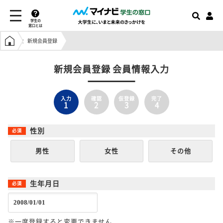
学生の
窓口とは
学生の窓口トップ
新規会員登録
新規会員登録 会員情報入力
入力
確認
仮登録
完了
1
2
3
4
性別
男性
女性
その他
生年月日
※一度登録すると変更できません