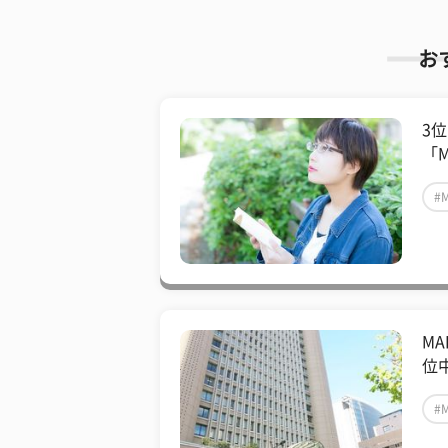
お
3
「
#
M
位
#