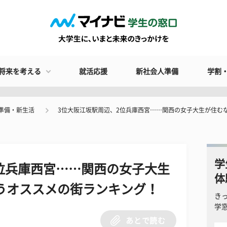
将来を考える
就活応援
新社会人準備
学割
準備・新生活
3位大阪江坂駅周辺、2位兵庫西宮……関西の女子大生が住む
学
位兵庫西宮……関西の女子大生
体
うオススメの街ランキング！
き
学
あとで読む