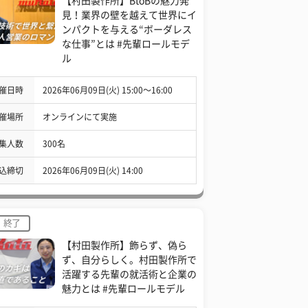
【村田製作所】BtoBの魅力発
見！業界の壁を越えて世界にイ
ンパクトを与える“ボーダレス
な仕事”とは #先輩ロールモデ
ル
催日時
2026年06月09日(火) 15:00〜16:00
催場所
オンラインにて実施
集人数
300名
込締切
2026年06月09日(火) 14:00
終了
【村田製作所】飾らず、偽ら
ず、自分らしく。村田製作所で
活躍する先輩の就活術と企業の
魅力とは #先輩ロールモデル