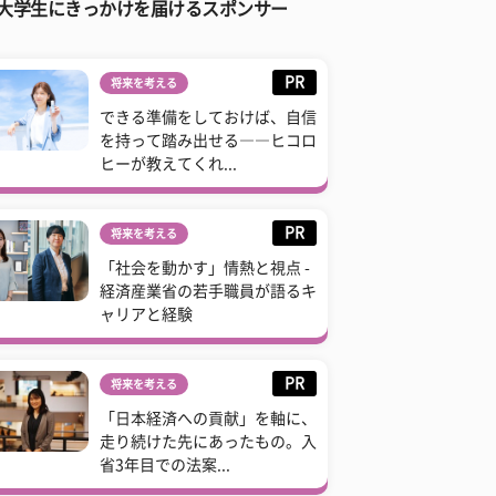
大学生にきっかけを届けるスポンサー
PR
将来を考える
できる準備をしておけば、自信
を持って踏み出せる――ヒコロ
ヒーが教えてくれ...
PR
将来を考える
「社会を動かす」情熱と視点 -
経済産業省の若手職員が語るキ
ャリアと経験
PR
将来を考える
「日本経済への貢献」を軸に、
走り続けた先にあったもの。入
省3年目での法案...