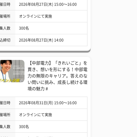
催日時
2026年08月27日(木) 15:00〜16:00
催場所
オンラインにて実施
集人数
300名
込締切
2026年08月27日(木) 14:00
【中部電力】「きれいごと」を
貫き、想いを形にする！中部電
力の無限のキャリア。答えのな
い問いに挑み、成長し続ける環
境の魅力 #
催日時
2026年08月31日(月) 15:00〜16:00
催場所
オンラインにて実施
集人数
300名