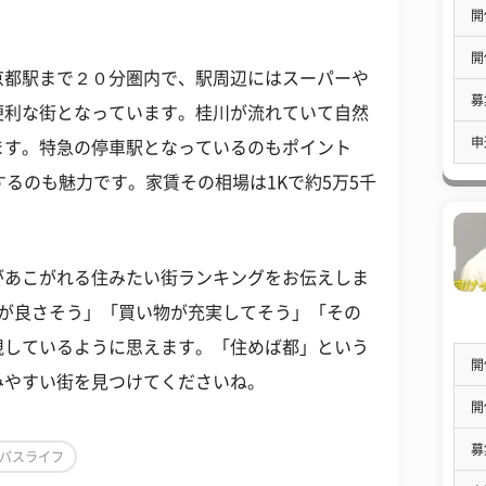
開
開
京都駅まで２０分圏内で、駅周辺にはスーパーや
募
便利な街となっています。桂川が流れていて自然
申
ます。特急の停車駅となっているのもポイント
するのも魅力です。家賃その相場は1Kで約5万5千
があこがれる住みたい街ランキングをお伝えしま
便が良さそう」「買い物が充実してそう」「その
視しているように思えます。「住めば都」という
開
みやすい街を見つけてくださいね。
開
募
パスライフ