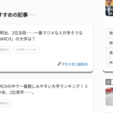
すすめの記事
位明治、2位法政……一番マジメな人が多そうな
開
MARCH」の大学は？
開
MARCH
#大学トレンド
募
申
学生の窓口編集部
ARCHの中で一番親しみやすい大学ランキング！ 3
中央、2位青学……。
MARCH