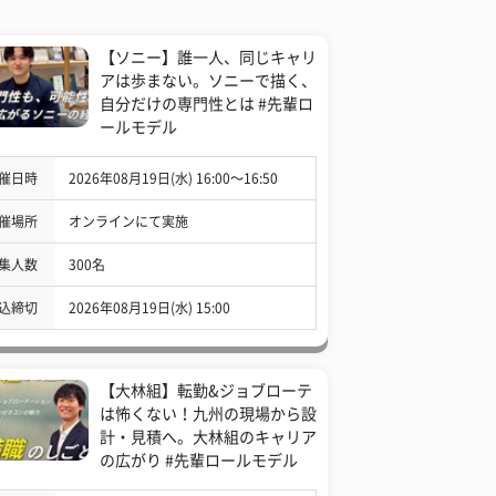
【ソニー】誰一人、同じキャリ
アは歩まない。ソニーで描く、
自分だけの専門性とは #先輩ロ
ールモデル
催日時
2026年08月19日(水) 16:00〜16:50
催場所
オンラインにて実施
集人数
300名
込締切
2026年08月19日(水) 15:00
【大林組】転勤&ジョブローテ
は怖くない！九州の現場から設
計・見積へ。大林組のキャリア
の広がり #先輩ロールモデル