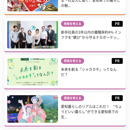
生・社会人に聞く、愛知県での暮らし
の魅...
PR
将来を考える
新卒社員の3年以内の離職率約4% イン
フラを“錆び”から守るナカボーテッ...
PR
将来を考える
未来を創る「シャカカチ」ってなん
だ？
PR
将来を考える
愛知暮らしのリアルはこれだ！ “ちょ
うどいい暮らし”ができる愛知県での
生...