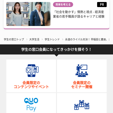
PR
将来を考える
「社会を動かす」情熱と視点 - 経済産
業省の若手職員が語るキャリアと経験
学生の窓口トップ
大学生活
学生トレンド
永遠のライバル対決！ 早稲田と慶應、ど
学生の窓口会員になってきっかけを探そう！
会員限定の
会員限定の
コンテンツやイベント
セミナー開催