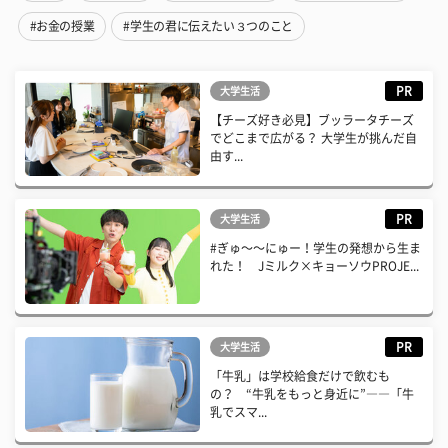
#お金の授業
#学生の君に伝えたい３つのこと
PR
大学生活
【チーズ好き必見】ブッラータチーズ
でどこまで広がる？ 大学生が挑んだ自
由す...
PR
大学生活
#ぎゅ〜〜にゅー！学生の発想から生ま
れた！ Jミルク×キョーソウPROJE...
PR
大学生活
「牛乳」は学校給食だけで飲むも
の？ “牛乳をもっと身近に”――「牛
乳でスマ...