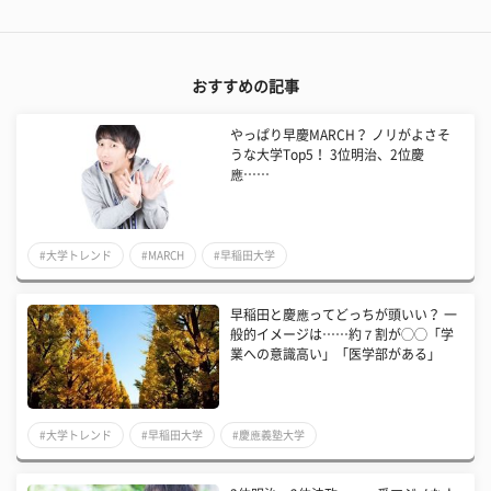
おすすめの記事
やっぱり早慶MARCH？ ノリがよさそ
うな大学Top5！ 3位明治、2位慶
應……
#大学トレンド
#MARCH
#早稲田大学
早稲田と慶應ってどっちが頭いい？ 一
般的イメージは……約７割が◯◯「学
業への意識高い」「医学部がある」
#大学トレンド
#早稲田大学
#慶應義塾大学