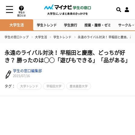
学生の
窓口とは
大学生活
学生トレンド
学生旅行
授業・履修・ゼミ
サークル・
学生の窓口トップ
大学生活
学生トレンド
永遠のライバル対決！ 早稲田と慶應、ど
永遠のライバル対決！ 早稲田と慶應、どっちが好
き？ 勝ったのは◯◯「遊びもできる」「品がある」
学生の窓口編集部
2015/07/16
タグ：
大学トレンド
早稲田大学
慶應義塾大学