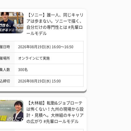
【ソニー】誰一人、同じキャリ
アは歩まない。ソニーで描く、
自分だけの専門性とは #先輩ロ
ールモデル
催日時
2026年08月19日(水) 16:00〜16:50
催場所
オンラインにて実施
集人数
300名
込締切
2026年08月19日(水) 15:00
【大林組】転勤&ジョブローテ
は怖くない！九州の現場から設
計・見積へ。大林組のキャリア
の広がり #先輩ロールモデル