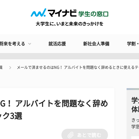
将来を考える
就活応援
新社会人準備
学割
識
メールで済ませるのはNG！ アルバイトを問題なく辞めるときに使えるテ
学
G！ アルバイトを問題なく辞め
体
ク3選
き
学
あとで読む