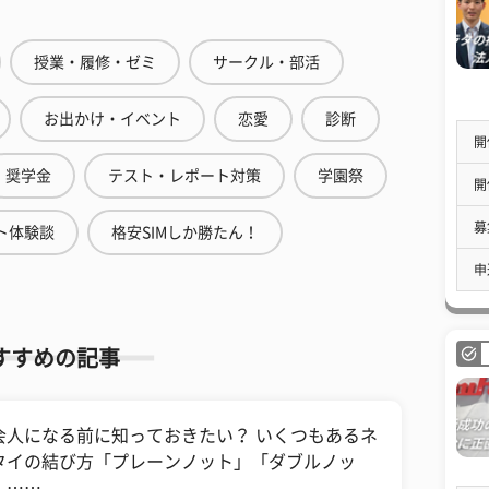
授業・履修・ゼミ
サークル・部活
お出かけ・イベント
恋愛
診断
開
奨学金
テスト・レポート対策
学園祭
開
募
ト体験談
格安SIMしか勝たん！
申
すすめの記事
会人になる前に知っておきたい？ いくつもあるネ
タイの結び方「プレーンノット」「ダブルノッ
」……