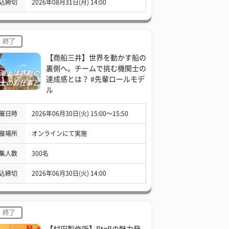
込締切
2026年08月31日(月) 14:00
終了
【商船三井】世界を動かす船の
裏側へ。チームで挑む機関士の
達成感とは？ #先輩ロールモデ
ル
催日時
2026年06月30日(火) 15:00〜15:50
催場所
オンラインにて実施
集人数
300名
込締切
2026年06月30日(火) 14:00
終了
【村田製作所】BtoBの魅力発