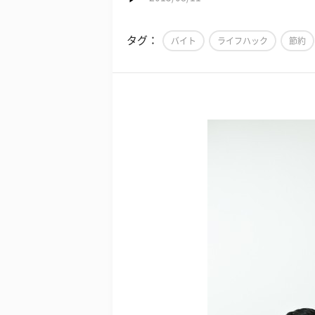
タグ：
バイト
ライフハック
節約