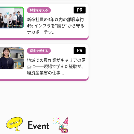
PR
将来を考える
新卒社員の3年以内の離職率約
4% インフラを“錆び”から守る
ナカボーテッ...
PR
将来を考える
地域での農作業がキャリアの原
点に──現場で学んだ経験が、
経済産業省の仕事...