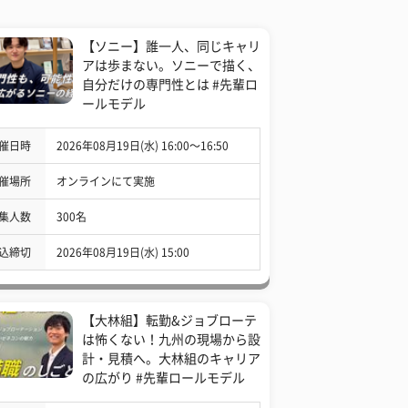
【ソニー】誰一人、同じキャリ
アは歩まない。ソニーで描く、
自分だけの専門性とは #先輩ロ
ールモデル
催日時
2026年08月19日(水) 16:00〜16:50
催場所
オンラインにて実施
集人数
300名
込締切
2026年08月19日(水) 15:00
【大林組】転勤&ジョブローテ
は怖くない！九州の現場から設
計・見積へ。大林組のキャリア
の広がり #先輩ロールモデル