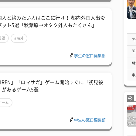
国人と絡みたい人はここに行け！ 都内外国人出没
ポット5選「秋葉原→オタク外人もたくさん」
英語
#海外
開
開
学生の窓口編集部
募
申
SIREN」「ロマサガ」ゲーム開始すぐに「初見殺
」があるゲーム5選
ゲーム
学生の窓口編集部