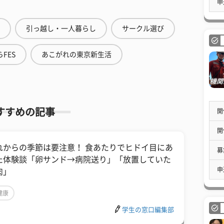
申
引っ越し・一人暮らし
サークル選び
FES
あこがれの東京新生活
すすめの記事
開
開
れからの季節は要注意！ 食あたりでヒドイ目にあ
募
た体験談「卵サンド→病院送り」「放置していた
申
肉」
健康
学生の窓口編集部