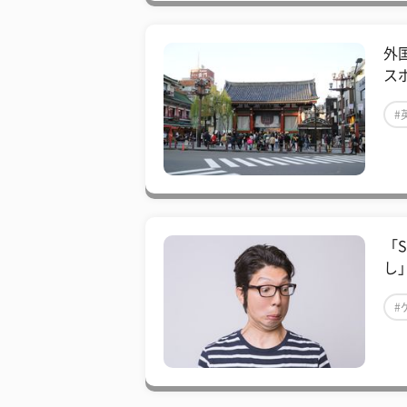
外
ス
#
「
し
#