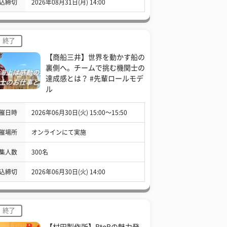
込締切
2026年08月31日(月) 14:00
終了
【商船三井】世界を動かす船の
裏側へ。チームで挑む機関士の
達成感とは？ #先輩ロールモデ
ル
催日時
2026年06月30日(火) 15:00〜15:50
催場所
オンラインにて実施
集人数
300名
込締切
2026年06月30日(火) 14:00
終了
【村田製作所】BtoBの魅力発