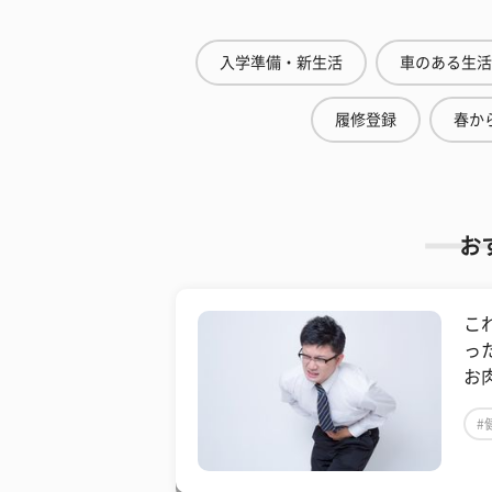
入学準備・新生活
車のある生活
履修登録
春から
お
こ
っ
お
#