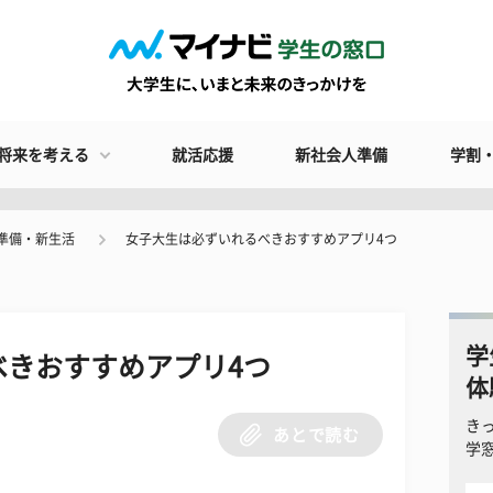
将来を考える
就活応援
新社会人準備
学割
準備・新生活
女子大生は必ずいれるべきおすすめアプリ4つ
学
べきおすすめアプリ4つ
体
き
あとで読む
学