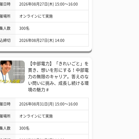
催日時
2026年08月27日(木) 15:00〜16:00
催場所
オンラインにて実施
集人数
300名
込締切
2026年08月27日(木) 14:00
【中部電力】「きれいごと」を
貫き、想いを形にする！中部電
力の無限のキャリア。答えのな
い問いに挑み、成長し続ける環
境の魅力 #
催日時
2026年08月31日(月) 15:00〜16:00
催場所
オンラインにて実施
集人数
300名