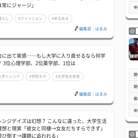
は常にジャージ」
申
暮らし
#ファッション
#あるある
編集部：はまみ
会に出て実感……もし大学に入り直せるなら何学
？ 3位心理学部、2位薬学部、1位は
開
大学トレンド
#学校ネタ
#大学生の本音
開
編集部：はまみ
募
申
レンジデイズは幻想？ こんなに違った、大学生活
理想と現実「彼女と同棲→女友だちすらできず」
遊び倒す→課題に追われる」