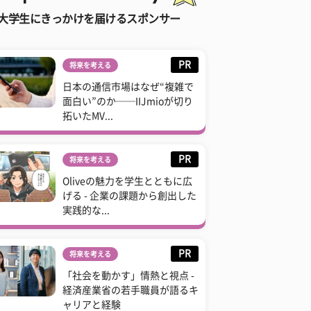
大学生にきっかけを届けるスポンサー
PR
将来を考える
日本の通信市場はなぜ“複雑で
面白い”のか──IIJmioが切り
拓いたMV...
PR
将来を考える
Oliveの魅力を学生とともに広
げる - 企業の課題から創出した
実践的な...
PR
将来を考える
「社会を動かす」情熱と視点 -
経済産業省の若手職員が語るキ
ャリアと経験