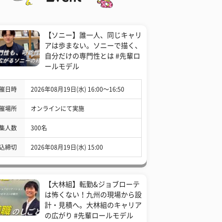
【ソニー】誰一人、同じキャリ
アは歩まない。ソニーで描く、
自分だけの専門性とは #先輩ロ
ールモデル
催日時
2026年08月19日(水) 16:00〜16:50
催場所
オンラインにて実施
集人数
300名
込締切
2026年08月19日(水) 15:00
【大林組】転勤&ジョブローテ
は怖くない！九州の現場から設
計・見積へ。大林組のキャリア
の広がり #先輩ロールモデル