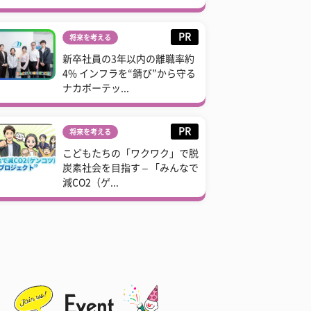
PR
将来を考える
新卒社員の3年以内の離職率約
4% インフラを“錆び”から守る
ナカボーテッ...
PR
将来を考える
こどもたちの「ワクワク」で脱
炭素社会を目指す – 「みんなで
減CO2（ゲ...