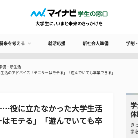
将来を考える
就活応援
新社会人準備
学割
準備・新生活
学生活のアドバイス「テニサーはモテる」「遊んでいても卒業できる」
学
……役に立たなかった大学生活
体
ーはモテる」「遊んでいても卒
き
学