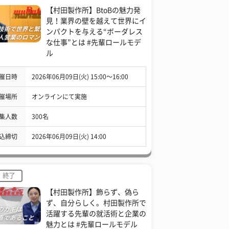
【村田製作所】BtoBの魅力発
見！業界の壁を越えて世界にイ
ンパクトを与える“ボーダレス
な仕事”とは #先輩ロールモデ
ル
催日時
2026年06月09日(火) 15:00〜16:00
催場所
オンラインにて実施
集人数
300名
込締切
2026年06月09日(火) 14:00
終了
【村田製作所】飾らず、偽ら
ず、自分らしく。村田製作所で
活躍する先輩の就活術と企業の
魅力とは #先輩ロールモデル