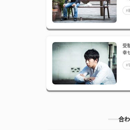
#
受
幸
#
合わ