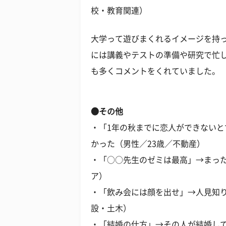
校・教育関連）
大学って遊びまくれるイメージを持
には講義やテストの準備や研究で忙
も多くコメントをくれていました。
●その他
・「1年の秋までに恋人ができない
かった（男性／23歳／不動産）
・「○○先生のゼミは最高」→まった
ア）
・「飲み会には顔を出せ」→人見知り
設・土木）
・「結婚の仕方」→その人が結婚して