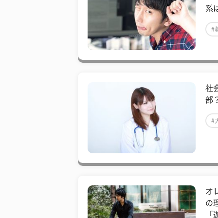
系
#
社
部
#
オ
の
「