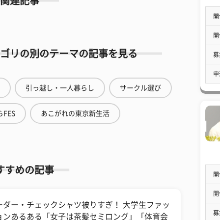
関連記事
開
開
ゴリの別のテーマの記事を見る
募
申
引っ越し・一人暮らし
サークル選び
FES
あこがれの東京新生活
すすめの記事
開
開
ーダー・チェックシャツ被りすぎ！ 大学生ファッ
募
ョンあるある「女子は茶髪セミロング」「体育会