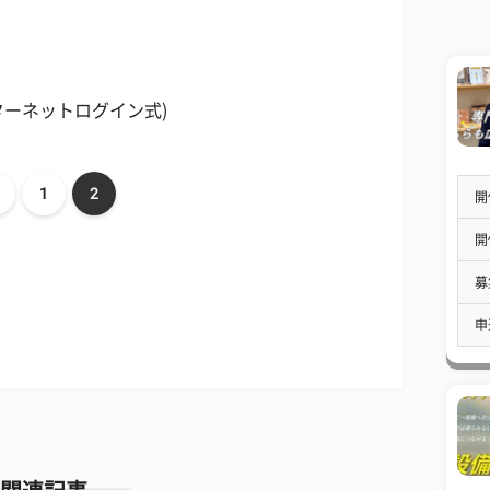
ターネットログイン式)
1
2
開
開
募
申