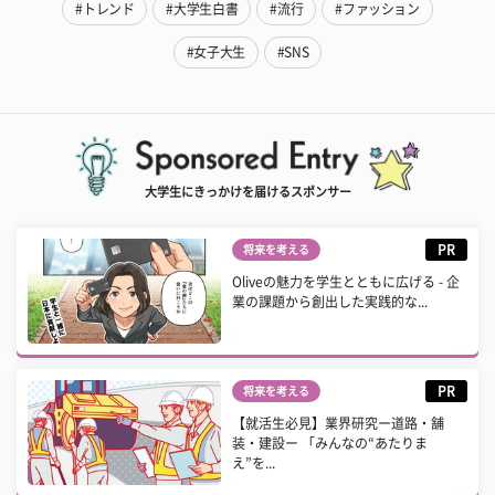
#トレンド
#大学生白書
#流行
#ファッション
#女子大生
#SNS
大学生にきっかけを届けるスポンサー
PR
将来を考える
Oliveの魅力を学生とともに広げる - 企
業の課題から創出した実践的な...
PR
将来を考える
【就活生必見】業界研究ー道路・舗
装・建設ー 「みんなの“あたりま
え”を...