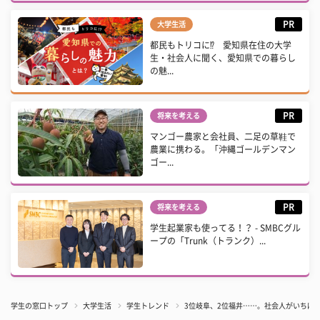
PR
大学生活
都民もトリコに⁉ 愛知県在住の大学
生・社会人に聞く、愛知県での暮らし
の魅...
PR
将来を考える
マンゴー農家と会社員、二足の草鞋で
農業に携わる。「沖縄ゴールデンマン
ゴー...
PR
将来を考える
学生起業家も使ってる！？ - SMBCグル
ープの「Trunk（トランク）...
学生の窓口トップ
大学生活
学生トレンド
3位岐阜、2位福井……。社会人がいちば