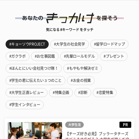
気になる #キーワード をタッチ
#キョーソウPROJECT
#大学生の社会見学
#留学ロードマップ
#ガクラボ
#お仕事図鑑
#先輩ロールモデル
#プレゼント
#ほんとにいい会社見つけ隊！
#もやもや解決ゼミ
#学生の君に伝えたい３つのこと
#お金の授業
#大学生正直レビュー
#特集企画
#診断
#恋愛特集
#学生インタビュー
PR
大学生活
【チーズ好き必見】ブッラータチーズ