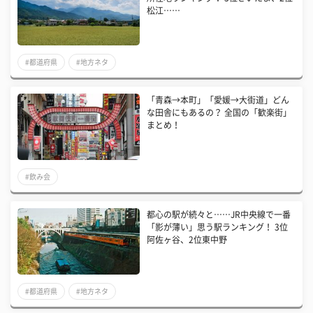
松江……
#都道府県
#地方ネタ
「青森→本町」「愛媛→大街道」どん
な田舎にもあるの？ 全国の「歓楽街」
まとめ！
#飲み会
都心の駅が続々と……JR中央線で一番
「影が薄い」思う駅ランキング！ 3位
阿佐ヶ谷、2位東中野
#都道府県
#地方ネタ