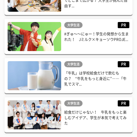
でどこまで広がる？ 大学生が挑んだ自
由す...
PR
大学生活
#ぎゅ〜〜にゅー！学生の発想から生ま
れた！ Jミルク×キョーソウPROJE...
PR
大学生活
「牛乳」は学校給食だけで飲むも
の？ “牛乳をもっと身近に”――「牛
乳でスマ...
PR
大学生活
給食だけじゃない！ 牛乳をもっと楽
しむアイデア、学生が本気で考えてみ
た