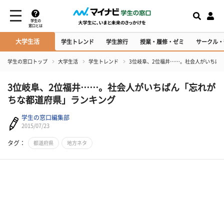
学生の
窓口とは
大学生活
学生トレンド
学生旅行
授業・履修・ゼミ
サークル・
学生の窓口トップ
大学生活
学生トレンド
3位岐阜、2位福井……。社会人がいちば
3位岐阜、2位福井……。社会人がいちばん「忘れが
ちな都道府県」ランキング
学生の窓口編集部
2015/07/23
タグ：
都道府県
地方ネタ