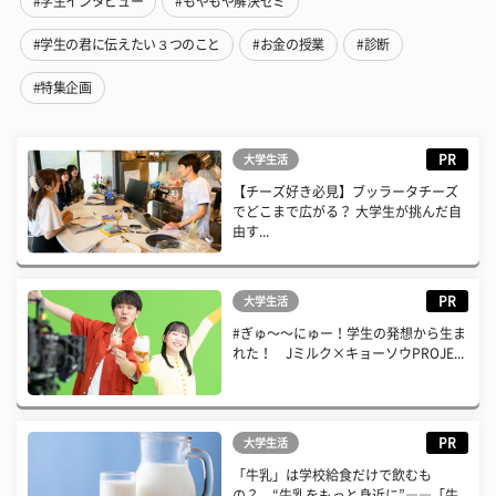
#学生インタビュー
#もやもや解決ゼミ
#学生の君に伝えたい３つのこと
#お金の授業
#診断
#特集企画
PR
大学生活
【チーズ好き必見】ブッラータチーズ
でどこまで広がる？ 大学生が挑んだ自
由す...
PR
大学生活
#ぎゅ〜〜にゅー！学生の発想から生ま
れた！ Jミルク×キョーソウPROJE...
PR
大学生活
「牛乳」は学校給食だけで飲むも
の？ “牛乳をもっと身近に”――「牛