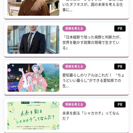
いたタフネスが、国の未来を考える仕
事に...
PR
将来を考える
「日本縦断で培った視野と判断力が、
世界を動かす政策の現場で生きてい
る」
PR
将来を考える
愛知暮らしのリアルはこれだ！ “ちょ
うどいい暮らし”ができる愛知県での
生...
PR
将来を考える
未来を創る「シャカカチ」ってなん
だ？