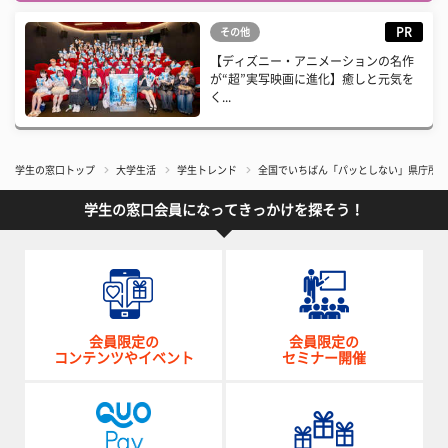
PR
その他
【ディズニー・アニメーションの名作
が“超”実写映画に進化】癒しと元気を
く...
学生の窓口トップ
大学生活
学生トレンド
全国でいちばん「パッとしない」県庁所在
学生の窓口会員になってきっかけを探そう！
会員限定の
会員限定の
コンテンツやイベント
セミナー開催