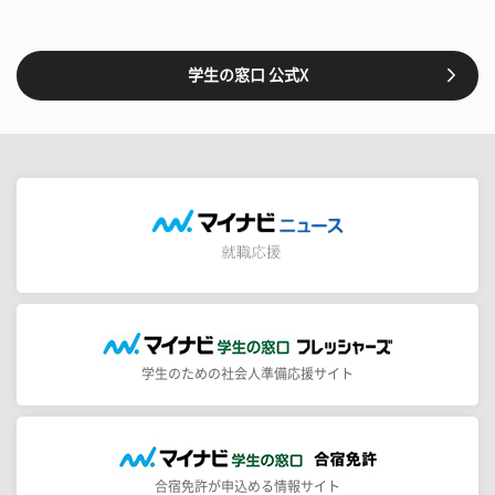
学生の窓口 公式X
学生のための社会人準備応援サイト
合宿免許が申込める情報サイト