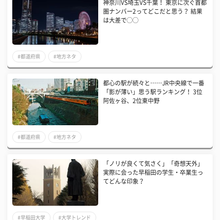
神奈川VS埼玉VS千葉！ 東京に次ぐ首都
圏ナンバー2ってどこだと思う？ 結果
は大差で◯◯
#都道府県
#地方ネタ
都心の駅が続々と……JR中央線で一番
「影が薄い」思う駅ランキング！ 3位
阿佐ヶ谷、2位東中野
#都道府県
#地方ネタ
「ノリが良くて気さく」「奇想天外」
実際に会った早稲田の学生・卒業生っ
てどんな印象？
#早稲田大学
#大学トレンド