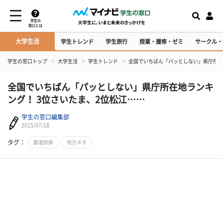
学生の
窓口とは
大学生活
学生トレンド
学生旅行
授業・履修・ゼミ
サークル・
学生の窓口トップ
大学生活
学生トレンド
全国でいちばん「パッとしない」県庁所在
全国でいちばん「パッとしない」県庁所在地ランキ
ング！ 3位さいたま、2位松江……
学生の窓口編集部
2015/07/18
タグ：
都道府県
地方ネタ