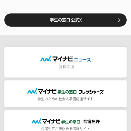
学生の窓口 公式X
学生のための社会人準備応援サイト
合宿免許が申込める情報サイト