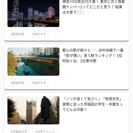
神奈川VS埼玉VS千葉！ 東京に次ぐ首都
圏ナンバー2ってどこだと思う？ 結果
は大差で◯◯
#都道府県
#地方ネタ
都心の駅が続々と……JR中央線で一番
「影が薄い」思う駅ランキング！ 3位
阿佐ヶ谷、2位東中野
#都道府県
#地方ネタ
「ノリが良くて気さく」「奇想天外」
実際に会った早稲田の学生・卒業生っ
てどんな印象？
#早稲田大学
#大学トレンド