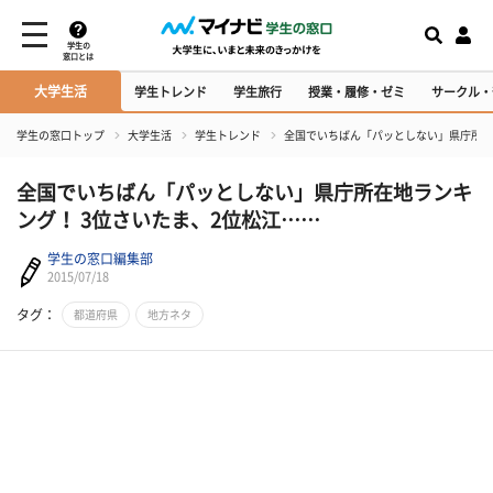
学生の
窓口とは
大学生活
学生トレンド
学生旅行
授業・履修・ゼミ
サークル・
学生の窓口トップ
大学生活
学生トレンド
全国でいちばん「パッとしない」県庁所在
全国でいちばん「パッとしない」県庁所在地ランキ
ング！ 3位さいたま、2位松江……
学生の窓口編集部
2015/07/18
タグ：
都道府県
地方ネタ