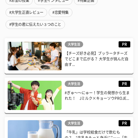
#お金の授業
#学生インタビュー
#特集企画
#大学生正直レビュー
#恋愛特集
#学生の君に伝えたい３つのこと
PR
大学生活
【チーズ好き必見】ブッラータチーズ
でどこまで広がる？ 大学生が挑んだ自
由す...
PR
大学生活
#ぎゅ〜〜にゅー！学生の発想から生ま
れた！ Jミルク×キョーソウPROJE...
PR
大学生活
「牛乳」は学校給食だけで飲むも
の？ “牛乳をもっと身近に”――「牛