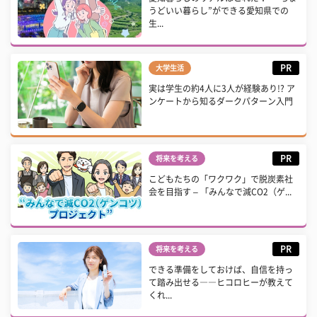
うどいい暮らし”ができる愛知県での
生...
PR
大学生活
実は学生の約4人に3人が経験あり!? ア
ンケートから知るダークパターン入門
PR
将来を考える
こどもたちの「ワクワク」で脱炭素社
会を目指す – 「みんなで減CO2（ゲ...
PR
将来を考える
できる準備をしておけば、自信を持っ
て踏み出せる――ヒコロヒーが教えて
くれ...