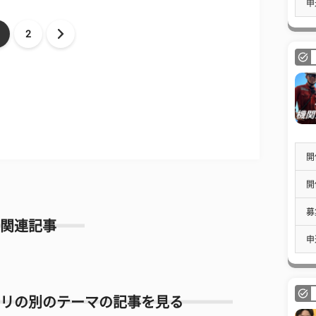
申
2
開
開
募
関連記事
申
リの別のテーマの記事を見る