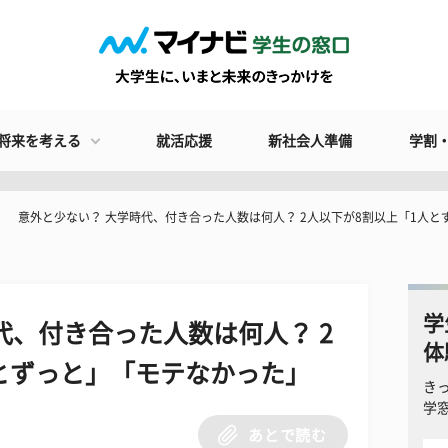
将来を考える
就活応援
新社会人準備
学割
意外と少ない？ 大学時代、付き合った人数は何人？ 2人以下が8割以上「1人
学
代、付き合った人数は何人？ 2
体
とずっと」「モテなかった」
き
学
あとで読む