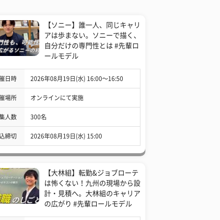
【ソニー】誰一人、同じキャリ
アは歩まない。ソニーで描く、
自分だけの専門性とは #先輩ロ
ールモデル
催日時
2026年08月19日(水) 16:00〜16:50
催場所
オンラインにて実施
集人数
300名
込締切
2026年08月19日(水) 15:00
【大林組】転勤&ジョブローテ
は怖くない！九州の現場から設
計・見積へ。大林組のキャリア
の広がり #先輩ロールモデル