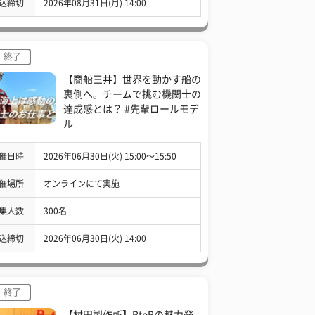
込締切
2026年08月31日(月) 14:00
終了
【商船三井】世界を動かす船の
裏側へ。チームで挑む機関士の
達成感とは？ #先輩ロールモデ
ル
催日時
2026年06月30日(火) 15:00〜15:50
催場所
オンラインにて実施
集人数
300名
込締切
2026年06月30日(火) 14:00
終了
【村田製作所】BtoBの魅力発