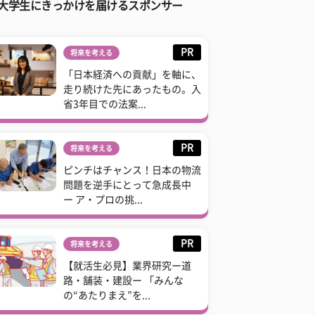
大学生にきっかけを届けるスポンサー
PR
将来を考える
「日本経済への貢献」を軸に、
走り続けた先にあったもの。入
省3年目での法案...
PR
将来を考える
ピンチはチャンス！日本の物流
問題を逆手にとって急成長中
ー ア・プロの挑...
PR
将来を考える
【就活生必見】業界研究ー道
路・舗装・建設ー 「みんな
の“あたりまえ”を...