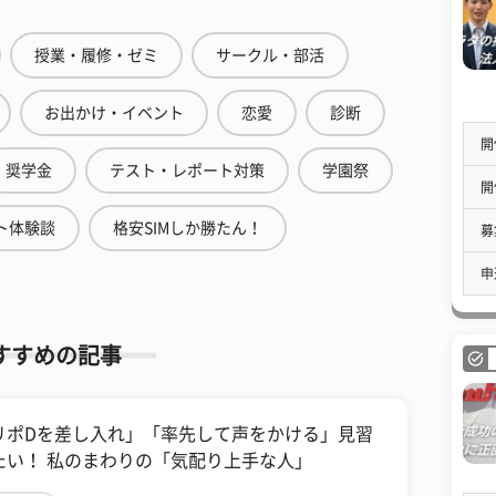
授業・履修・ゼミ
サークル・部活
お出かけ・イベント
恋愛
診断
開
奨学金
テスト・レポート対策
学園祭
開
ト体験談
格安SIMしか勝たん！
募
申
すすめの記事
リポDを差し入れ」「率先して声をかける」見習
たい！ 私のまわりの「気配り上手な人」