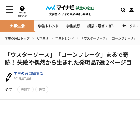
学生の
窓口とは
大学生活
学生トレンド
学生旅行
授業・履修・ゼミ
サークル・
学生の窓口トップ
大学生活
学生トレンド
「ウスターソース」「コーンフレーク」ま
「ウスターソース」「コーンフレーク」まるで奇
跡！ 失敗や偶然から生まれた発明品7選 2ページ目
学生の窓口編集部
2015/07/06
タグ：
失敗学
失敗