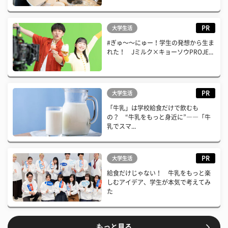
PR
大学生活
#ぎゅ〜〜にゅー！学生の発想から生ま
れた！ Jミルク×キョーソウPROJE...
PR
大学生活
「牛乳」は学校給食だけで飲むも
の？ “牛乳をもっと身近に”――「牛
乳でスマ...
PR
大学生活
給食だけじゃない！ 牛乳をもっと楽
しむアイデア、学生が本気で考えてみ
た
もっと見る