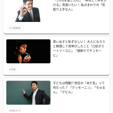
「リポDを差し入れ」「率先して声をか
ける」見習いたい！ 私のまわりの「気
配り上手な人」
#人間関係
思い出すと恥ずかしい！ 大人になろう
と無理して背伸びしたこと「口紅がミ
ートソースに」「眉剃りでヤンキー
に」
#失敗
子どもは残酷!? 担任の「あだ名」って
何だった？ 「グッモーニン」「ちゅる
ん」「デビル」
#学校ネタ