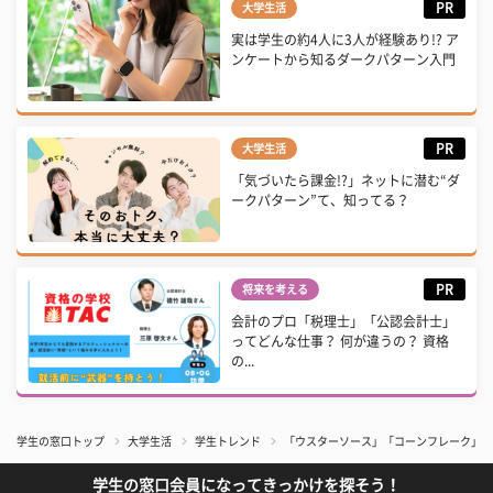
PR
大学生活
実は学生の約4人に3人が経験あり!? ア
ンケートから知るダークパターン入門
PR
大学生活
「気づいたら課金!?」ネットに潜む“ダ
ークパターン”て、知ってる？
PR
将来を考える
会計のプロ「税理士」「公認会計士」
ってどんな仕事？ 何が違うの？ 資格
の...
学生の窓口トップ
大学生活
学生トレンド
「ウスターソース」「コーンフレーク」ま
学生の窓口会員になってきっかけを探そう！