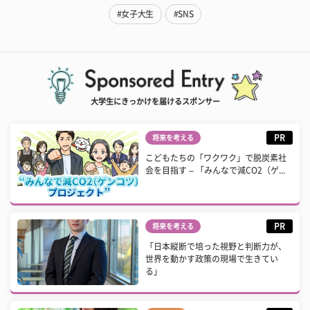
#女子大生
#SNS
大学生にきっかけを届けるスポンサー
PR
将来を考える
こどもたちの「ワクワク」で脱炭素社
会を目指す – 「みんなで減CO2（ゲ...
PR
将来を考える
「日本縦断で培った視野と判断力が、
世界を動かす政策の現場で生きてい
る」