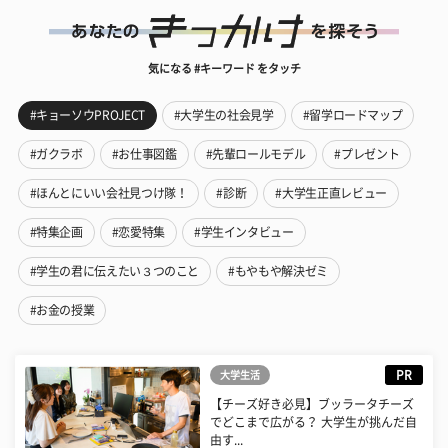
気になる #キーワード をタッチ
#キョーソウPROJECT
#大学生の社会見学
#留学ロードマップ
#ガクラボ
#お仕事図鑑
#先輩ロールモデル
#プレゼント
#ほんとにいい会社見つけ隊！
#診断
#大学生正直レビュー
#特集企画
#恋愛特集
#学生インタビュー
#学生の君に伝えたい３つのこと
#もやもや解決ゼミ
#お金の授業
PR
大学生活
【チーズ好き必見】ブッラータチーズ
でどこまで広がる？ 大学生が挑んだ自
由す...