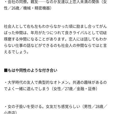
・会社の同僚。親友……なのか友達以上恋人未満の関係（女
性／26歳／機械・精密機器）
社会人として右も左もわからなかった頃に励まし合ってがん
ばった仲間は、年月がたつにつれて良きライバルとして切磋
琢磨する仲間になることがあります。恋人には話してもわか
らない仕事の話などができるのも社会人の仲間ならではと言
えるでしょう。
■もはや同性のような付き合い
・大学時代の友人で典型的なオトメン。共通の趣味があるの
でよく一緒に遊んでしまう（女性／27歳／金融・証券）
・女の子扱いを受ける。女友だち感覚らしい（男性／28歳／
小売店）