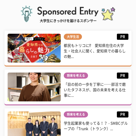
大学生にきっかけを届けるスポンサー
PR
大学生活
都民もトリコに⁉ 愛知県在住の大学
生・社会人に聞く、愛知県での暮らし
の魅...
PR
将来を考える
「目の前の一歩を丁寧に──部活で磨
いたタフネスが、国の未来を考える仕
事に...
PR
将来を考える
学生起業家も使ってる！？ - SMBCグル
ープの「Trunk（トランク）...