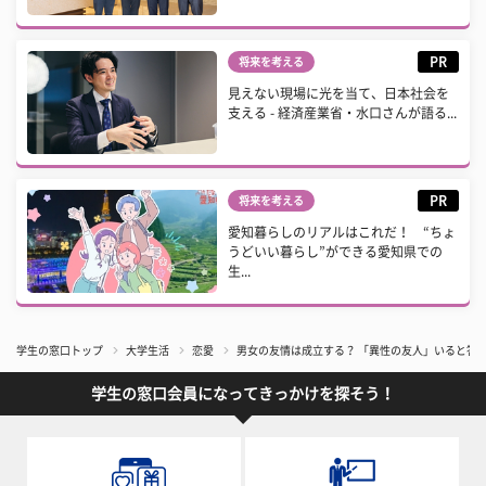
PR
将来を考える
見えない現場に光を当て、日本社会を
支える - 経済産業省・水口さんが語る...
PR
将来を考える
愛知暮らしのリアルはこれだ！ “ちょ
うどいい暮らし”ができる愛知県での
生...
学生の窓口トップ
大学生活
恋愛
男女の友情は成立する？ 「異性の友人」いると答
学生の窓口会員になってきっかけを探そう！