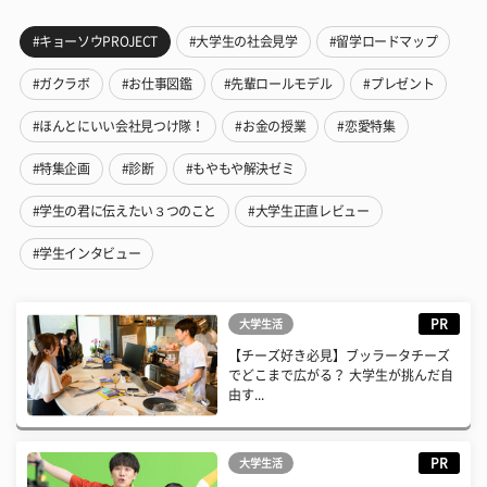
#キョーソウPROJECT
#大学生の社会見学
#留学ロードマップ
#ガクラボ
#お仕事図鑑
#先輩ロールモデル
#プレゼント
#ほんとにいい会社見つけ隊！
#お金の授業
#恋愛特集
#特集企画
#診断
#もやもや解決ゼミ
#学生の君に伝えたい３つのこと
#大学生正直レビュー
#学生インタビュー
PR
大学生活
【チーズ好き必見】ブッラータチーズ
でどこまで広がる？ 大学生が挑んだ自
由す...
PR
大学生活