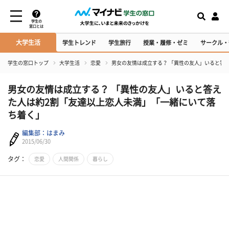
学生の
窓口とは
大学生活
学生トレンド
学生旅行
授業・履修・ゼミ
サークル・
学生の窓口トップ
大学生活
恋愛
男女の友情は成立する？ 「異性の友人」いると答
男女の友情は成立する？ 「異性の友人」いると答え
た人は約2割「友達以上恋人未満」「一緒にいて落
ち着く」
編集部：はまみ
2015/06/30
タグ：
恋愛
人間関係
暮らし