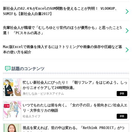
新社会人の82.4％がExcelのSUM関数を使えることが判明！ VLOOKUP、
SUMIFも【新社会人白書2017】
先輩社会人が職場で「むしろゆとり世代のほうが優秀かも」と思ったこと5
選！ 「PCスキルの高さ」
Mac版Excelで画像を挿入するには？トリミングや画像の保存や圧縮など基
本の使い方を紹介
話題のコンテンツ
忙しい新社会人にぴったり！ 「朝リフレア」をはじめよう。しっ
かりニオイケアして24時間快適。
身だしなみ・ビジネスアイテム
PR
いつでもわたしは前を向く。「女の子の日」を前向きに♪社会人エ
リ・大学生リカの物語
社会人ライフ
PR
視点を変えれば、世の中は変わる。「Rethink PROJECT」がつ