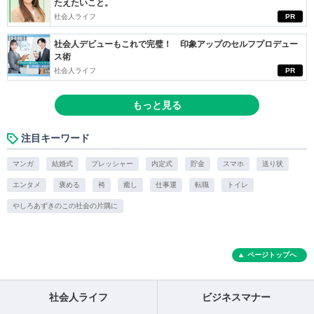
たえたいこと。
社会人ライフ
PR
社会人デビューもこれで完璧！ 印象アップのセルフプロデュー
ス術
社会人ライフ
PR
もっと見る
注目キーワード
マンガ
結婚式
プレッシャー
内定式
貯金
スマホ
送り状
エンタメ
褒める
袴
癒し
仕事運
転職
トイレ
やしろあずきのこの社会の片隅に
ページトップへ
社会人ライフ
ビジネスマナー