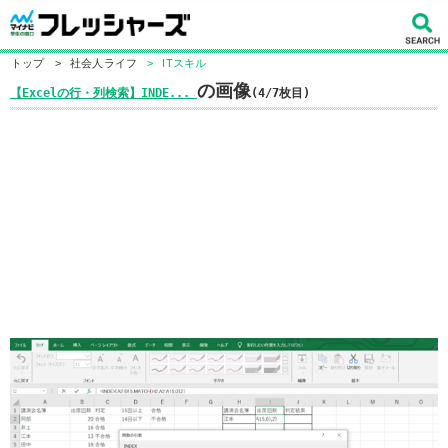
トップ
>
社会人ライフ
>
ITスキル
の画像
【Excelの行・列検索】INDE...
(4/7枚目)