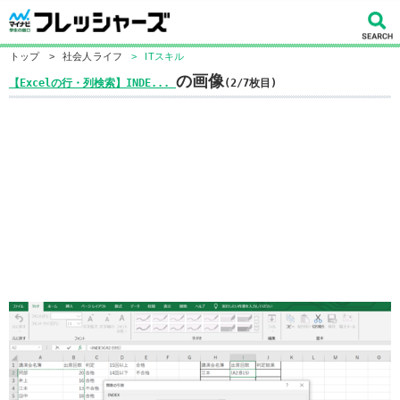
トップ
>
社会人ライフ
>
ITスキル
の画像
【Excelの行・列検索】INDE...
(2/7枚目)