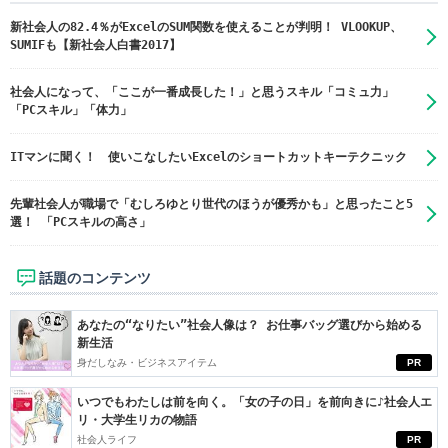
新社会人の82.4％がExcelのSUM関数を使えることが判明！ VLOOKUP、
SUMIFも【新社会人白書2017】
社会人になって、「ここが一番成長した！」と思うスキル「コミュ力」
「PCスキル」「体力」
ITマンに聞く！ 使いこなしたいExcelのショートカットキーテクニック
先輩社会人が職場で「むしろゆとり世代のほうが優秀かも」と思ったこと5
選！ 「PCスキルの高さ」
話題のコンテンツ
あなたの“なりたい”社会人像は？ お仕事バッグ選びから始める
新生活
身だしなみ・ビジネスアイテム
PR
いつでもわたしは前を向く。「女の子の日」を前向きに♪社会人エ
リ・大学生リカの物語
社会人ライフ
PR