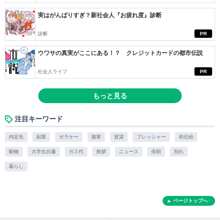
実はがんばりすぎ？新社会人『お疲れ度』診断
診断
PR
ウワサの真実がここにある！？ クレジットカードの都市伝説
社会人ライフ
PR
もっと見る
注目キーワード
内定先
副業
ガラケー
接客
賃貸
プレッシャー
初任給
動物
大学生白書
ガス代
挨拶
ニュース
依頼
別れ
暮らし
ページトップへ