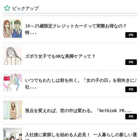
ピックアップ
18～25歳限定クレジットカードって実際お得なの？
特...
PR
ズボラ女子でもOKな美脚ケアって？
PR
いつでもわたしは前を向く。「女の子の日」を前向きに♪
社...
PR
視点を変えれば、世の中は変わる。「Rethink PR...
PR
入社後に家探しを始める人必見！ 一人暮らしの新しい選