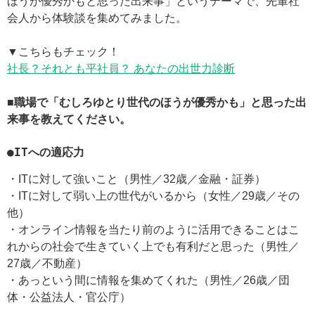
ほうが優秀かもと思った出来事」というテーマで、先輩社
会人から体験談を集めてみました。
▼こちらもチェック！
社長？それとも平社員？ あなたの出世力診断
■職場で「むしろゆとり世代のほうが優秀かも」と思った出
来事を教えてください。
●ITへの適応力
・ITに対して強いこと（男性／32歳／金融・証券）
・ITに対して弱い上の世代がいるから（女性／29歳／その
他）
・オンライン情報を当たり前のように活用できることはこ
れからの社会で生きていく上でも有利だと思った（男性／
27歳／不動産）
・あっという間に情報を集めてくれた（男性／26歳／団
体・公益法人・官公庁）