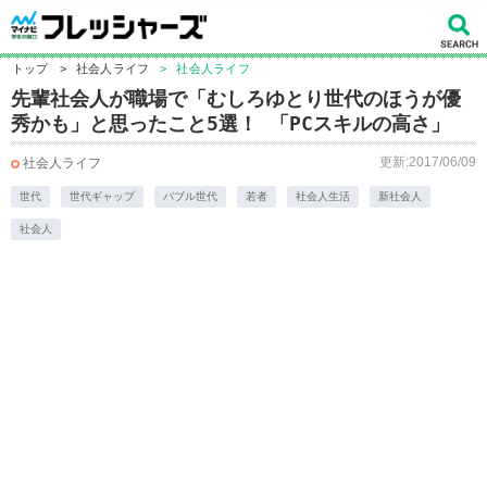
トップ
>
社会人ライフ
>
社会人ライフ
先輩社会人が職場で「むしろゆとり世代のほうが優
秀かも」と思ったこと5選！ 「PCスキルの高さ」
更新:2017/06/09
社会人ライフ
世代
世代ギャップ
バブル世代
若者
社会人生活
新社会人
社会人