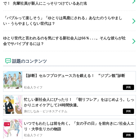
で！ 先輩社員が新人にこっそりつけているあだ名
「バブルって楽しそう」「ゆとりは馬鹿にされる」あなたのうらやまし
い・うらやましくない世代は？
ゆとり世代と言われるのを気にする新社会人は66％...。そんな彼らが社
会でサバイブするには？
話題のコンテンツ
【診断】セルフプロデュース力を鍛える！ “ジブン観”診断
社会人ライフ
PR
忙しい新社会人にぴったり！ 「朝リフレア」をはじめよう。しっ
かりニオイケアして24時間快適。
身だしなみ・ビジネスアイテム
PR
いつでもわたしは前を向く。「女の子の日」を前向きに♪社会人エ
リ・大学生リカの物語
社会人ライフ
PR