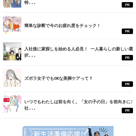
特...
PR
簡単な診断で今のお疲れ度をチェック！
PR
入社後に家探しを始める人必見！ 一人暮らしの新しい選
択...
PR
ズボラ女子でもOKな美脚ケアって？
PR
いつでもわたしは前を向く。「女の子の日」を前向きに♪
社...
PR