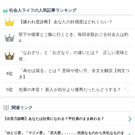
社会人ライフの人気記事ランキング
【嫌われ度診断】 あなたの好感度はどれくらい？
部下や後輩とご飯に行くとき、毎回全額おごる社会人は約
4...
「なおざり」と「おざなり」の違いとは？ 正しい意味と
使...
「為せば成る」とは？ 意味や使い方、全文を解説【例文つ
4位
き】
5位
先輩の本音！ 新人が自分より優秀だったらどうする？ 「...
関連リンク
【出世力診断】あなたは社長になれる？平社員のまま終わる？
「ゆとり君」「マジメ君」「京大君」......光栄なものから失礼なものま