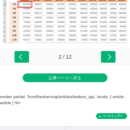
2 / 12
記事ページへ戻る
render partial: 'front/freshers/sp/articles/bottom_aja', locals: { article:
article } %>
ページトップへ