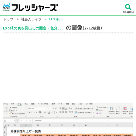
トップ
>
社会人ライフ
>
ITスキル
の画像
Excelの表を見出しの固定・色分...
(2/12枚目)