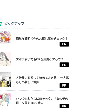
ピックアップ
簡単な診断で今のお疲れ度をチェック！
PR
ズボラ女子でもOKな美脚ケアって？
PR
入社後に家探しを始める人必見！ 一人暮
らしの新しい選択...
PR
いつでもわたしは前を向く。「女の子の
日」を前向きに♪社...
PR