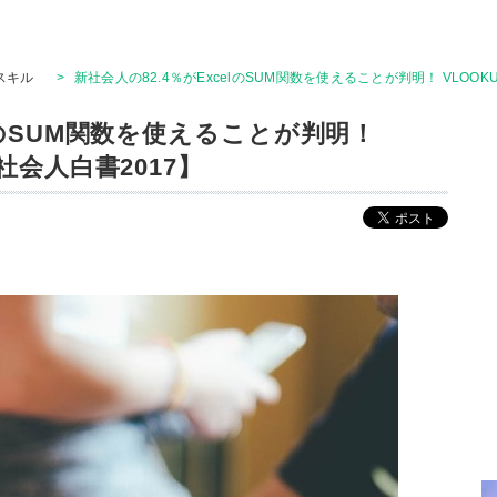
Tスキル
>
新社会人の82.4％がExcelのSUM関数を使えることが判明！ VLOOK
elのSUM関数を使えることが判明！
新社会人白書2017】