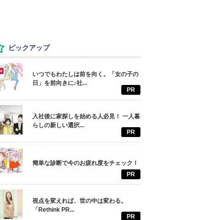
ピックアップ
いつでもわたしは前を向く。「女の子の
日」を前向きに♪社...
PR
入社後に家探しを始める人必見！ 一人暮
らしの新しい選択...
PR
簡単な診断で今のお疲れ度をチェック！
PR
視点を変えれば、世の中は変わる。
「Rethink PR...
PR