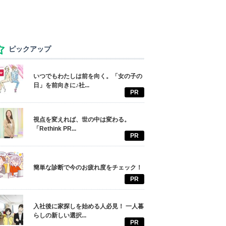
ピックアップ
いつでもわたしは前を向く。「女の子の
日」を前向きに♪社...
PR
視点を変えれば、世の中は変わる。
「Rethink PR...
PR
簡単な診断で今のお疲れ度をチェック！
PR
入社後に家探しを始める人必見！ 一人暮
らしの新しい選択...
PR