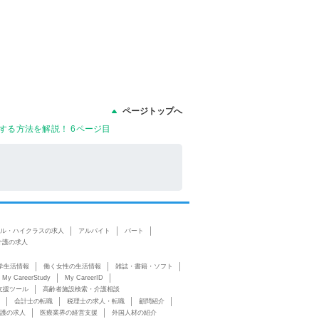
ページトップへ
する方法を解説！ 6ページ目
ル・ハイクラスの求人
アルバイト
パート
介護の求人
学生活情報
働く女性の生活情報
雑誌・書籍・ソフト
My CareerStudy
My CareerID
支援ツール
高齢者施設検索・介護相談
会計士の転職
税理士の求人・転職
顧問紹介
護の求人
医療業界の経営支援
外国人材の紹介