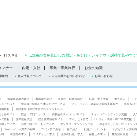
>
ITスキル
>
Excelの表を見出しの固定・色分け・レイアウト調整で見やすく
スマナー
内定・入社
卒業・卒業旅行
お金の知識
用規約
個人情報について
広告掲載のお問い合わせ
お問い合わせ
活
留学経験者の就活
看護学生向け
医学生・研修医向け
転職・求人情報
海外求人
ミド
シニアの求人
障害者に特化した求人紹介サービス
フリーランス・副業向け業務委託案件
医療福祉
進路情報
高校生向け探究学習プログラム Locus
まとめサイト
総合・専門ニュース
高校生のチャレンジサイト
ティーンマーケティング支援
大
ング情報
世界遺産検定
総合農業情報サイト
マイナビ子育て
ECサイト構築・D2C事業支援
情報メディア
お買い物サポートメディア
マンスリーマンション予約
AIを活用したSEOコンテンツ
Web・ゲーム業界の転職
20代・第二新卒
新卒紹介
転職エージェント
エグゼクティブ転職
転職
看護師の求人
コメディカル求人
医師の転職・求人
保育士の求人
無期雇用派遣
介