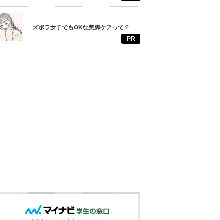
ズボラ女子でもOKな美脚ケアって？
PR