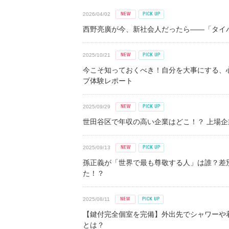
2026/04/02
西野亮廣が今、新社会人だったら――「タイパ
2025/10/21
今こそ知っておくべき！自分を大事にする、
プ体験レポート
2025/09/29
世田谷区で年収の高い企業はどこ！？ 上場企業平
2025/09/13
孫正義が「世界で最も尊敬する人」は誰？差
た！？
2025/08/11
【鍵付完全個室を完備】外出先でシャワーや
とは？