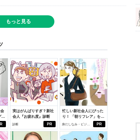
もっと見る
ツ
社会
実はがんばりすぎ？新社
忙しい新社会人にぴった
グ選
会人『お疲れ度』診断
り！ 「朝リフレア」をは
じめよう。しっかりニオ
R
PR
PR
診断
身だしなみ・ビジネ
イケアして24時間快適。
スアイテム