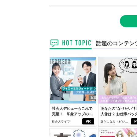
話題のコンテン
社会人デビューもこれで
あなたの“なりたい”
完璧！ 印象アップのセ
人像は？ お仕事バッ
ルフプロデュース術
びから始める新生活
PR
P
社会人ライフ
身だしなみ・ビジネ
スアイテム