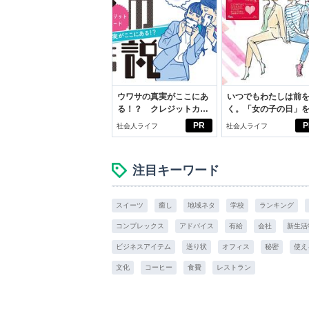
ウワサの真実がここにあ
いつでもわたしは前
る！？ クレジットカー
く。「女の子の日」
ドの都市伝説
向きに♪社会人エリ・
PR
P
社会人ライフ
社会人ライフ
学生リカの物語
注目キーワード
スイーツ
癒し
地域ネタ
学校
ランキング
コンプレックス
アドバイス
有給
会社
新生活
ビジネスアイテム
送り状
オフィス
秘密
使え
文化
コーヒー
食費
レストラン