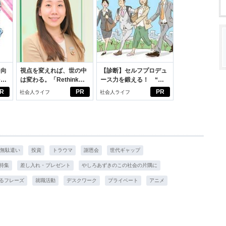
を向
視点を変えれば、世の中
【診断】セルフプロデュ
を前
は変わる。「Rethink
ース力を鍛える！ “ジ
大
PROJECT」がつたえた
ブン観”診断
R
PR
PR
社会人ライフ
社会人ライフ
いこと。
無駄遣い
投資
トラウマ
謝恩会
世代ギャップ
特集
差し入れ・プレゼント
やしろあずきのこの社会の片隅に
るフレーズ
就職活動
デスクワーク
プライベート
アニメ