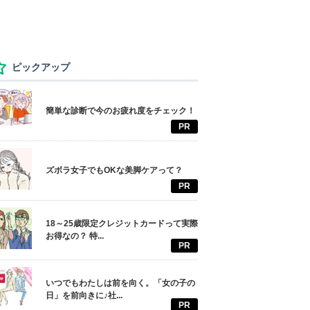
ピックアップ
簡単な診断で今のお疲れ度をチェック！
PR
ズボラ女子でもOKな美脚ケアって？
PR
18～25歳限定クレジットカードって実際
お得なの？ 特...
PR
いつでもわたしは前を向く。「女の子の
日」を前向きに♪社...
PR