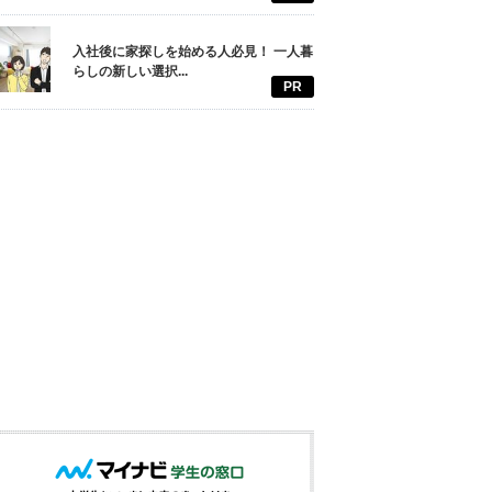
入社後に家探しを始める人必見！ 一人暮
らしの新しい選択...
PR