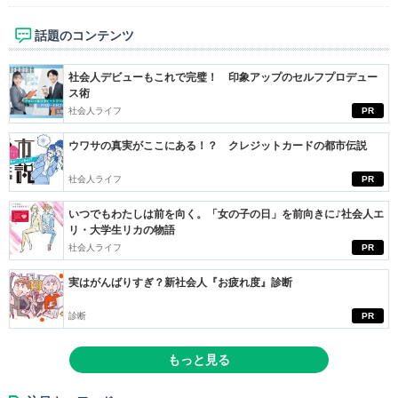
話題のコンテンツ
社会人デビューもこれで完璧！ 印象アップのセルフプロデュー
ス術
社会人ライフ
PR
ウワサの真実がここにある！？ クレジットカードの都市伝説
社会人ライフ
PR
いつでもわたしは前を向く。「女の子の日」を前向きに♪社会人エ
リ・大学生リカの物語
社会人ライフ
PR
実はがんばりすぎ？新社会人『お疲れ度』診断
診断
PR
もっと見る