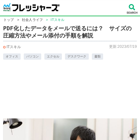
トップ
>
社会人ライフ
>
ITスキル
PDF化したデータをメールで送るには？ サイズの
圧縮方法やメール添付の手順を解説
更新:2023/07/19
ITスキル
オフィス
パソコン
エクセル
デスクワーク
書類