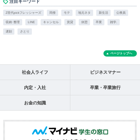
注目キーワード
Z世代pickフレッシャーズ
同僚
モテ
地元ネタ
新生活
公務員
収納･整理
LINE
キャンセル
賃貸
休憩
卒業
雑学.
遅刻
さとり
ページトップへ
社会人ライフ
ビジネスマナー
内定・入社
卒業・卒業旅行
お金の知識