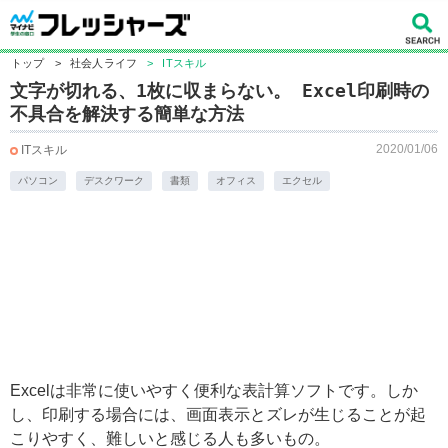
トップ
>
社会人ライフ
>
ITスキル
文字が切れる、1枚に収まらない。 Excel印刷時の
不具合を解決する簡単な方法
2020/01/06
ITスキル
パソコン
デスクワーク
書類
オフィス
エクセル
Excelは非常に使いやすく便利な表計算ソフトです。しか
し、印刷する場合には、画面表示とズレが生じることが起
こりやすく、難しいと感じる人も多いもの。