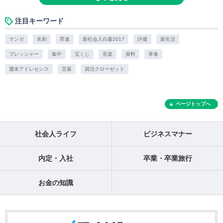
注目キーワード
マンガ
名刺
昇進
新社会人白書2017
評価
新生活
プレッシャー
集中
宝くじ
音楽
資料
草食
週末アドレセンス
言葉
就活クローゼット
ページトップへ
社会人ライフ
ビジネスマナー
内定・入社
卒業・卒業旅行
お金の知識