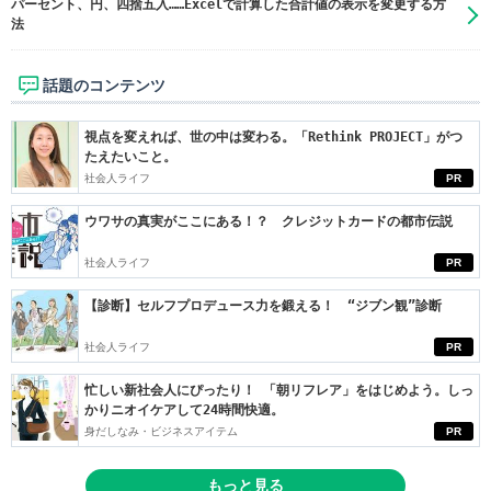
パーセント、円、四捨五入……Excelで計算した合計値の表示を変更する方
法
話題のコンテンツ
視点を変えれば、世の中は変わる。「Rethink PROJECT」がつ
たえたいこと。
社会人ライフ
PR
ウワサの真実がここにある！？ クレジットカードの都市伝説
社会人ライフ
PR
【診断】セルフプロデュース力を鍛える！ “ジブン観”診断
社会人ライフ
PR
忙しい新社会人にぴったり！ 「朝リフレア」をはじめよう。しっ
かりニオイケアして24時間快適。
身だしなみ・ビジネスアイテム
PR
もっと見る