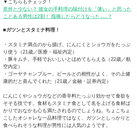
▼こちらもチェック！
意外と少ない？ 彼女の手料理の味付けを「薄い」と思った
ことある男性は2割！ 指摘したらどうなった......？
■ガツンとスタミナ料理！
・スタミナ満点のから揚げ。にんにくとショウガをたっぷ
り使う（21歳／医療・福祉内定）
・豚キムチ。手軽でおいしいとほめてもらえる（22歳／航
空内定）
・ゴーヤチャンプルー。ビールとの相性がよく、その上健
康的だと喜んでくれた（21歳／金融・証券内定）
にんにくやショウガなどの香辛料たっぷり効かせて食欲を
そそる技です。食材もスタミナ食として名を上げる食材ば
かりでおなかも心も満たされるのでしょうね。ちょこちょ
こしたオシャレな一品料理ではなく、ガツンとしっかりと
食べられそうな料理が男性には人気のようです。