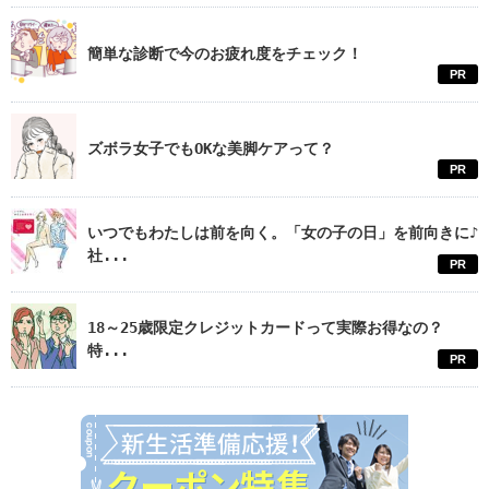
簡単な診断で今のお疲れ度をチェック！
PR
ズボラ女子でもOKな美脚ケアって？
PR
いつでもわたしは前を向く。「女の子の日」を前向きに♪
社...
PR
18～25歳限定クレジットカードって実際お得なの？
特...
PR