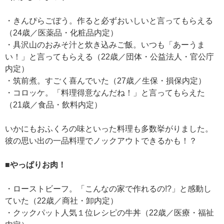
・きんぴらごぼう。作ると必ずおいしいと言ってもらえる
（24歳／医薬品・化粧品内定）
・具沢山のおみそ汁と炊き込みご飯。いつも「あーうま
い！」と言ってもらえる（22歳／団体・公益法人・官公庁
内定）
・筑前煮。すごく喜んでいた（27歳／生保・損保内定）
・コロッケ。「料理得意なんだね！」と言ってもらえた
（21歳／食品・飲料内定）
いかにもおふくろの味といった料理も多数挙がりました。
彼の思い出の一品料理でノックアウトできるかも！？
■やっぱりお肉！
・ローストビーフ。「こんなの家で作れるの!?」と感動し
ていた（22歳／商社・卸内定）
・クックパット人気１位レシピの牛丼（22歳／医療・福祉