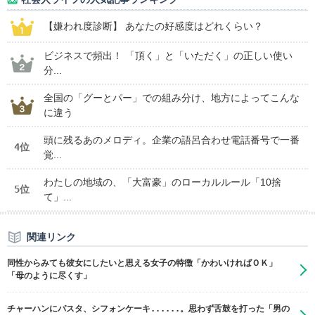
【嫌われ度診断】 あなたの好感度はどれくらい？
ビジネスで頻出！ 「頂く」と「いただく」の正しい使い
分...
全国の「グーとパー」での組み分け、地方によってこんな
に違う
頭に残るあのメロディ。企業の語呂合わせ電話番号で一番
4位
覚...
わたしの地域の、「大富豪」のローカルルール「10捨
5位
て」...
関連リンク
同性からみても彼女にしたいと思える女子の特徴「かわいければＯＫ」
「母のように尽くす」
チャーハンにパスタ、シフォンケーキ......。思わず舌鼓を打った「男の