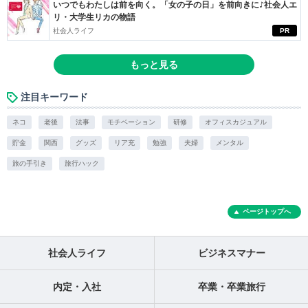
いつでもわたしは前を向く。「女の子の日」を前向きに♪社会人エ
リ・大学生リカの物語
社会人ライフ
PR
もっと見る
注目キーワード
ネコ
老後
法事
モチベーション
研修
オフィスカジュアル
貯金
関西
グッズ
リア充
勉強
夫婦
メンタル
旅の手引き
旅行ハック
ページトップへ
社会人ライフ
ビジネスマナー
内定・入社
卒業・卒業旅行