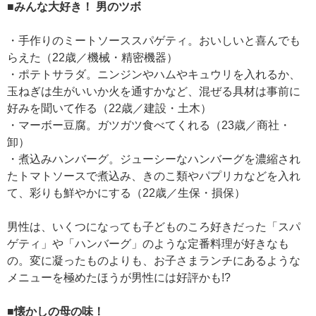
■みんな大好き！ 男のツボ
・手作りのミートソーススパゲティ。おいしいと喜んでも
らえた（22歳／機械・精密機器）
・ポテトサラダ。ニンジンやハムやキュウリを入れるか、
玉ねぎは生がいいか火を通すかなど、混ぜる具材は事前に
好みを聞いて作る（22歳／建設・土木）
・マーボー豆腐。ガツガツ食べてくれる（23歳／商社・
卸）
・煮込みハンバーグ。ジューシーなハンバーグを濃縮され
たトマトソースで煮込み、きのこ類やパプリカなどを入れ
て、彩りも鮮やかにする（22歳／生保・損保）
男性は、いくつになっても子どものころ好きだった「スパ
ゲティ」や「ハンバーグ」のような定番料理が好きなも
の。変に凝ったものよりも、お子さまランチにあるような
メニューを極めたほうが男性には好評かも!?
■懐かしの母の味！