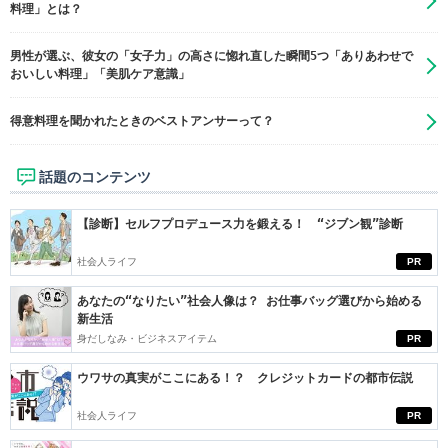
料理」とは？
男性が選ぶ、彼女の「女子力」の高さに惚れ直した瞬間5つ「ありあわせで
おいしい料理」「美肌ケア意識」
得意料理を聞かれたときのベストアンサーって？
話題のコンテンツ
【診断】セルフプロデュース力を鍛える！ “ジブン観”診断
社会人ライフ
PR
あなたの“なりたい”社会人像は？ お仕事バッグ選びから始める
新生活
身だしなみ・ビジネスアイテム
PR
ウワサの真実がここにある！？ クレジットカードの都市伝説
社会人ライフ
PR