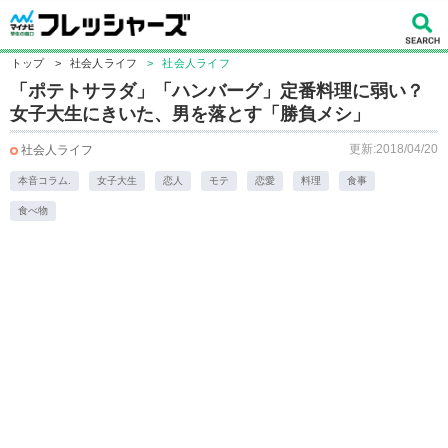
トップ
>
社会人ライフ
>
社会人ライフ
「ポテトサラダ」「ハンバーグ」定番料理に弱い？
女子大生にきいた、男を落とす「勝負メシ」
更新:2018/04/20
社会人ライフ
本音コラム.
女子大生
恋人
モテ
恋愛
料理
食事
食べ物