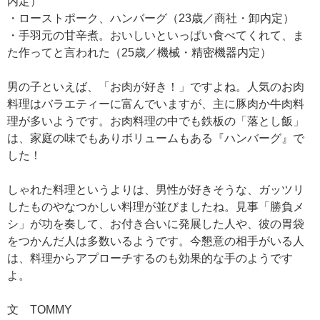
内定）
・ローストポーク、ハンバーグ（23歳／商社・卸内定）
・手羽元の甘辛煮。おいしいといっぱい食べてくれて、ま
た作ってと言われた（25歳／機械・精密機器内定）
男の子といえば、「お肉が好き！」ですよね。人気のお肉
料理はバラエティーに富んでいますが、主に豚肉か牛肉料
理が多いようです。お肉料理の中でも鉄板の「落とし飯」
は、家庭の味でもありボリュームもある『ハンバーグ』で
した！
しゃれた料理というよりは、男性が好きそうな、ガッツリ
したものやなつかしい料理が並びましたね。見事「勝負メ
シ」が功を奏して、お付き合いに発展した人や、彼の胃袋
をつかんだ人は多数いるようです。今懇意の相手がいる人
は、料理からアプローチするのも効果的な手のようです
よ。
文 TOMMY