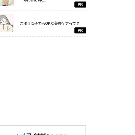
「Rethink PR...
PR
ズボラ女子でもOKな美脚ケアって？
PR