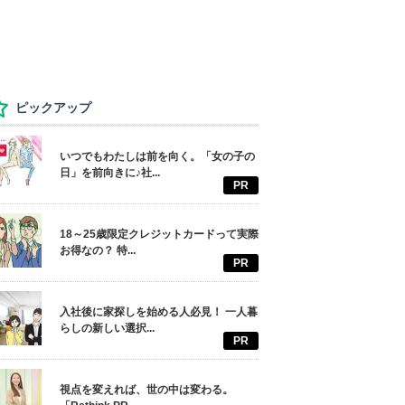
ピックアップ
いつでもわたしは前を向く。「女の子の
日」を前向きに♪社...
PR
18～25歳限定クレジットカードって実際
お得なの？ 特...
PR
入社後に家探しを始める人必見！ 一人暮
らしの新しい選択...
PR
視点を変えれば、世の中は変わる。