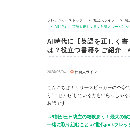
フレッシャーズトップ
>
社会人ライフ
>
社
>
AI時代に【英語を正しく書く知識とルール】を
AI時代に【英語を正しく
は？役立つ書籍をご紹介 #
2024/06/04
社会人ライフ
こんにちは！リリースピッカーの杏奈
り”アセアセ”している方もいらっしゃ
お話です。
⇒9割が三日坊主の経験あり！最大の敵
一緒に取り組むこと #Z世代pickフレ