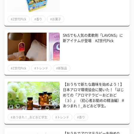
#Z世代Pick
#香り
#お菓子
SNSでも人気の柔軟剤「LAVONS」に
新アイテムが登場 #Z世代Pick
#Z世代Pick
#トレンド
#新製品
【おうちで新たな趣味を始めよう！】
日本アロマ環境協会に聞いた！「はじ
めての「アロマテラピーおどおど
（３）」 （初心者お勧めの精油編）＃
あつまれ！_おどおど学生。
#あつまれ！_おどおど学生
#トレンド
#香り
【おうちでアロマテラピーを始めた