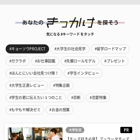
気になる #キーワード をタッチ
#キョーソウPROJECT
#大学生の社会見学
#留学ロードマップ
#ガクラボ
#お仕事図鑑
#先輩ロールモデル
#プレゼント
#ほんとにいい会社見つけ隊！
#学生インタビュー
#大学生正直レビュー
#特集企画
#学生の君に伝えたい３つのこと
#診断
#恋愛特集
#もやもや解決ゼミ
#お金の授業
PR
大学生活
【チーズ好き必見】ブッラータチーズ