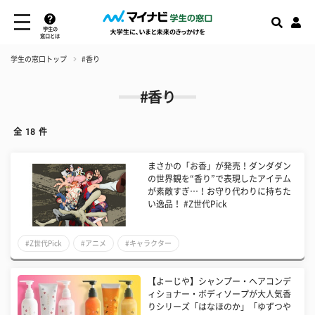
学生の
窓口とは
学生の窓口トップ
#香り
#香り
全
18
件
まさかの「お香」が発売！ダンダダン
の世界観を“香り”で表現したアイテム
が素敵すぎ…！お守り代わりに持ちた
い逸品！ #Z世代Pick
#Z世代Pick
#アニメ
#キャラクター
【よーじや】シャンプー・ヘアコンデ
ィショナー・ボディソープが大人気香
りシリーズ「はなほのか」「ゆずつや