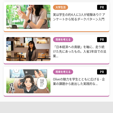
PR
大学生活
実は学生の約4人に3人が経験あり!? ア
ンケートから知るダークパターン入門
PR
将来を考える
「日本経済への貢献」を軸に、走り続
けた先にあったもの。入省3年目での法
案...
PR
将来を考える
Oliveの魅力を学生とともに広げる - 企
業の課題から創出した実践的な...