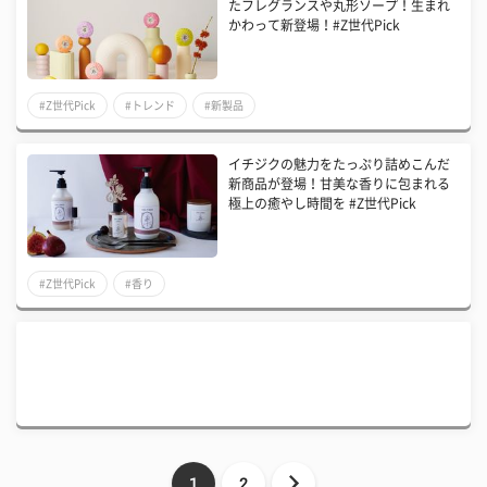
たフレグランスや丸形ソープ！生まれ
かわって新登場！#Z世代Pick
#Z世代Pick
#トレンド
#新製品
イチジクの魅力をたっぷり詰めこんだ
新商品が登場！甘美な香りに包まれる
極上の癒やし時間を #Z世代Pick
#Z世代Pick
#香り
1
2