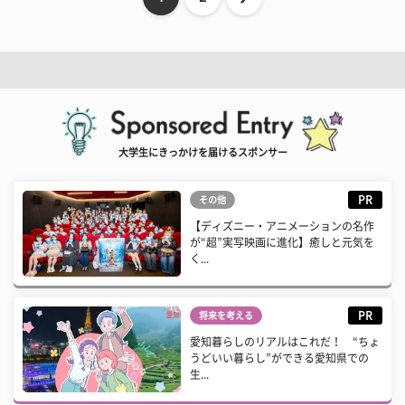
大学生にきっかけを届けるスポンサー
PR
その他
【ディズニー・アニメーションの名作
が“超”実写映画に進化】癒しと元気を
く...
PR
将来を考える
愛知暮らしのリアルはこれだ！ “ちょ
うどいい暮らし”ができる愛知県での
生...