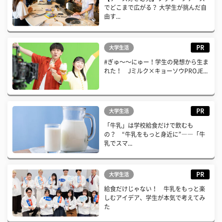
でどこまで広がる？ 大学生が挑んだ自
由す...
PR
大学生活
#ぎゅ〜〜にゅー！学生の発想から生ま
れた！ Jミルク×キョーソウPROJE...
PR
大学生活
「牛乳」は学校給食だけで飲むも
の？ “牛乳をもっと身近に”――「牛
乳でスマ...
PR
大学生活
給食だけじゃない！ 牛乳をもっと楽
しむアイデア、学生が本気で考えてみ
た