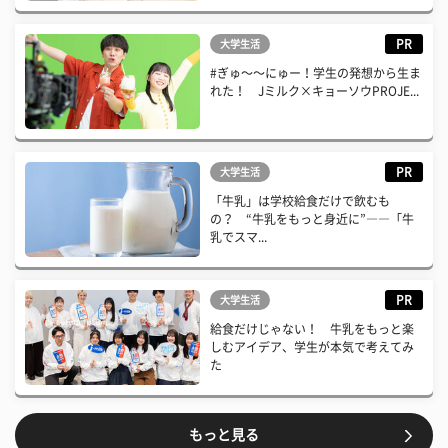
PR
大学生活
#ぎゅ〜〜にゅー！学生の発想から生ま
れた！ Jミルク×キョーソウPROJE...
PR
大学生活
「牛乳」は学校給食だけで飲むも
の？ “牛乳をもっと身近に”――「牛
乳でスマ...
PR
大学生活
給食だけじゃない！ 牛乳をもっと楽
しむアイデア、学生が本気で考えてみ
た
もっと見る