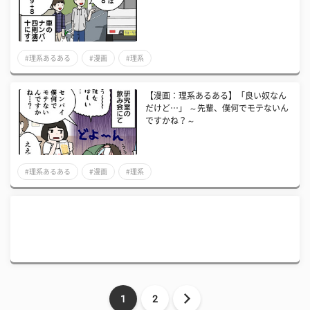
#理系あるある
#漫画
#理系
【漫画：理系あるある】「良い奴なん
だけど…」 ～先輩、僕何でモテないん
ですかね？～
#理系あるある
#漫画
#理系
1
2