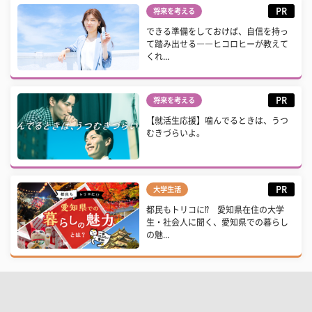
PR
将来を考える
できる準備をしておけば、自信を持っ
て踏み出せる――ヒコロヒーが教えて
くれ...
PR
将来を考える
【就活生応援】噛んでるときは、うつ
むきづらいよ。
PR
大学生活
都民もトリコに⁉ 愛知県在住の大学
生・社会人に聞く、愛知県での暮らし
の魅...