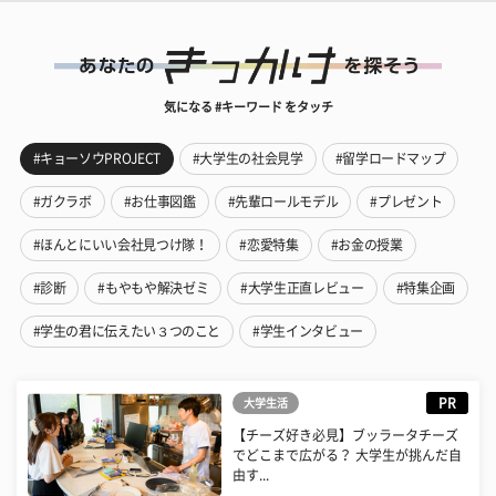
気になる #キーワード をタッチ
#キョーソウPROJECT
#大学生の社会見学
#留学ロードマップ
#ガクラボ
#お仕事図鑑
#先輩ロールモデル
#プレゼント
#ほんとにいい会社見つけ隊！
#恋愛特集
#お金の授業
#診断
#もやもや解決ゼミ
#大学生正直レビュー
#特集企画
#学生の君に伝えたい３つのこと
#学生インタビュー
PR
大学生活
【チーズ好き必見】ブッラータチーズ
でどこまで広がる？ 大学生が挑んだ自
由す...