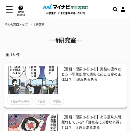
学生の
窓口とは
学生の窓口トップ
#研究室
#研究室
全
18
件
【漫画：理系あるある】実験に疲れた
とき…学生部屋で唐突に起こる宴の正
体は？ ＃理系あるある
#理系あるある
#漫画
#理系
【漫画：理系あるある】ある意味人間
離れしている⁈「研究者に必要な素質」
とは？ ＃理系あるある