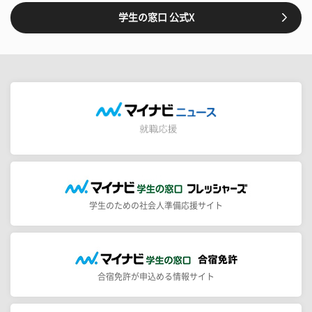
学生の窓口 公式X
学生のための社会人準備応援サイト
合宿免許が申込める情報サイト